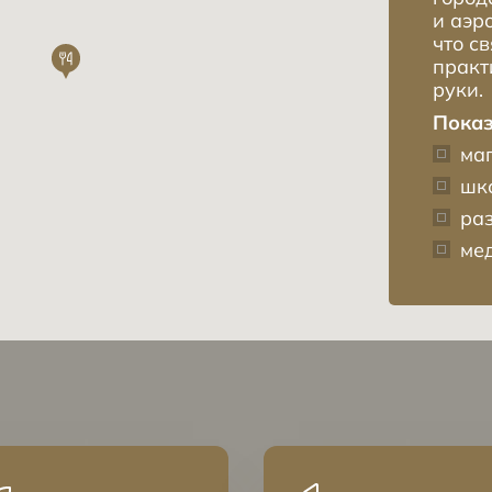
и аэр
что с
практ
руки.
Показ
ма
шк
ра
ме