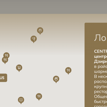
Ло
CENTR
центр
Дзирн
в рай
шармо
В нес
распо
крупн
ресто
Общес
быстр
город