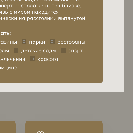
опорт расположены так близко,
вязь с миром находится
ически на расстоянии вытянутой
ать:
газины
парки
рестораны
олы
детские сады
спорт
звлечения
красота
дицина