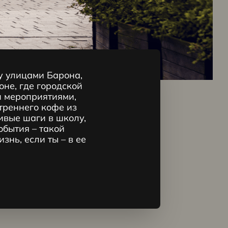
Проделанн
у улицами Барона,
оне, где городской
работа:
и мероприятиями,
качество, у
треннего кофе из
ивые шаги в школу,
оцененное 
обытия – такой
достоинств
нь, если ты – в ее
1
/
5