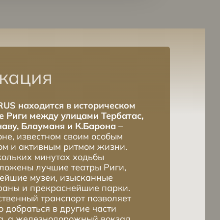
кация
US находится в историческом
е Риги между улицами Тербатас,
аву, Блауманя и К.Барона
–
оне, известном своим особым
м и активным ритмом жизни.
кольких минутах ходьбы
ложены лучшие театры Риги,
ейшие музеи, изысканные
раны и прекраснейшие парки.
твенный транспорт позволяет
о добраться в другие части
а, а железнодорожный вокзал