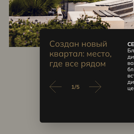
Создан новый
рковка
CE
ремиум-
Бл
квартал: место,
оступна
ди
где все рядом
во
бл
вс
ди
1
/
5
це