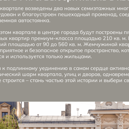
в квартале возведены два новых семиэтажных мно
удован и благоустроен пешеходный променад, со
земная автостоянка.
 этом квартале в центре города будут построены п
ных квартир премиум-класса площадью 210 кв. м.
й площадью от 90 до 560 кв. м. Жемчужиной ква
приятное и безопасное открытое пространство, ко
тся и используется только жильцами.
я к подлинному уединению в самом сердце активно
орический шарм квартала, улиц и дворов, одновре
 строится – стань частью этой истории и выбери с