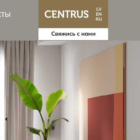
LV
кты
EN
RU
Свяжись с нами