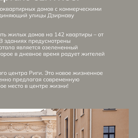
гоквартирных домов с коммерческими
единяющий улицы Дзирнаву
ять жилых домов на 142 квартиры – от
 В зданиях предусмотрены
ртала является озелененный
торое в дневное время радует жителей
го центра Риги. Это новое жизненное
менно предлагая современную
вое место в центре жизни!