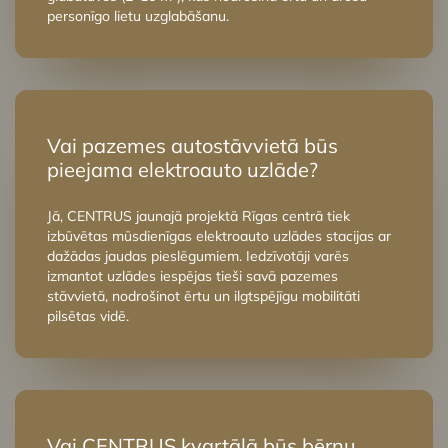
personīgo lietu uzglabāšanu.
Vai pazemes autostāvvietā būs
pieejama elektroauto uzlāde?
Jā, CENTRUS jaunajā projektā Rīgas centrā tiek
izbūvētas mūsdienīgas elektroauto uzlādes stacijas ar
dažādas jaudas pieslēgumiem. Iedzīvotāji varēs
izmantot uzlādes iespējas tieši savā pazemes
stāvvietā, nodrošinot ērtu un ilgtspējīgu mobilitāti
pilsētas vidē.
Vai CENTRUS kvartālā būs bērnu