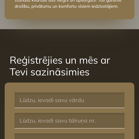
stundās kvartāls būs slēgts un apsargāts. Tas garantē
drošību, privātumu un komfortu visiem iedzīvotājiem.
Reģistrējies un mēs ar
Tevi sazināsimies