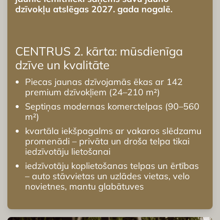
dzīvokļu atslēgas 2027. gada nogalē.
CENTRUS 2. kārta: mūsdienīga
dzīve un kvalitāte
Piecas jaunas dzīvojamās ēkas ar 142
premium dzīvokļiem (24–210 m²)
Septiņas modernas komerctelpas (90–560
m²)
kvartāla iekšpagalms ar vakaros slēdzamu
promenādi – privāta un droša telpa tikai
iedzīvotāju lietošanai
iedzīvotāju koplietošanas telpas un ērtības
– auto stāvvietas un uzlādes vietas, velo
novietnes, mantu glabātuves