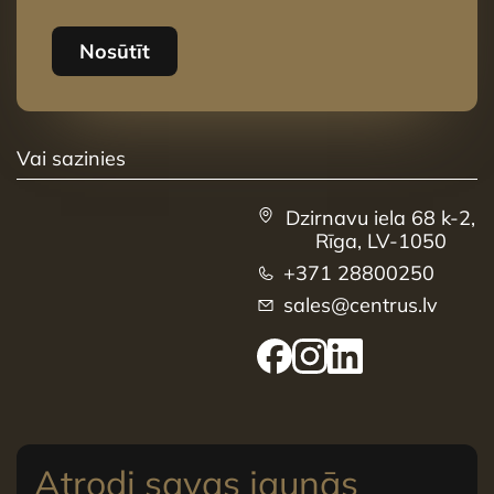
Nosūtīt
Vai sazinies
Dzirnavu iela 68 k-2,
Rīga, LV-1050
+371 28800250
sales@centrus.lv
Atrodi savas jaunās