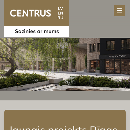
LV
EN
RU
Sazinies ar mums
Jaunais projekts Rīgas