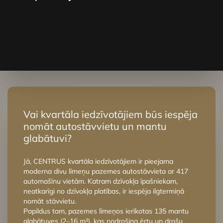
Š
k
P
Vai kvartāla iedzīvotājiem būs iespēja
nomāt autostāvvietu un mantu
glabātuvi?
Jā, CENTRUS kvartāla iedzīvotājiem ir pieejama
moderna divu līmeņu pazemes autostāvvieta ar 417
automašīnu vietām. Katram dzīvokļa īpašniekam,
neatkarīgi no dzīvokļa platības, ir iespēja ilgtermiņā
nomāt stāvvietu.
Papildus tam, pazemes līmeņos ierīkotas 135 mantu
glabātuves (2–16 m²), kas nodrošina ērtu un drošu