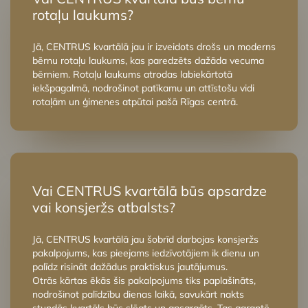
rotaļu laukums?
Jā, CENTRUS kvartālā jau ir izveidots drošs un moderns
bērnu rotaļu laukums, kas paredzēts dažāda vecuma
bērniem. Rotaļu laukums atrodas labiekārtotā
iekšpagalmā, nodrošinot patīkamu un attīstošu vidi
rotaļām un ģimenes atpūtai pašā Rīgas centrā.
Vai CENTRUS kvartālā būs apsardze
vai konsjeržs atbalsts?
Jā, CENTRUS kvartālā jau šobrīd darbojas konsjeržs
pakalpojums, kas pieejams iedzīvotājiem ik dienu un
palīdz risināt dažādus praktiskus jautājumus.
Otrās kārtas ēkās šis pakalpojums tiks paplašināts,
nodrošinot palīdzību dienas laikā, savukārt nakts