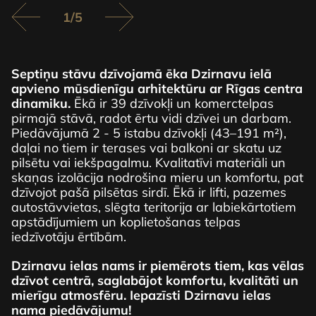
1
/
5
Septiņu stāvu dzīvojamā ēka Dzirnavu ielā
P
apvieno mūsdienīgu arhitektūru ar Rīgas centra
k
dinamiku.
Ēkā ir 39 dzīvokļi un komerctelpas
p
pirmajā stāvā, radot ērtu vidi dzīvei un darbam.
4
Piedāvājumā 2 - 5 istabu dzīvokļi (43–191 m²),
a
daļai no tiem ir terases vai balkoni ar skatu uz
t
pilsētu vai iekšpagalmu. Kvalitatīvi materiāli un
k
skaņas izolācija nodrošina mieru un komfortu, pat
m
m
dzīvojot pašā pilsētas sirdī. Ēkā ir lifti, pazemes
t
autostāvvietas, slēgta teritorija ar labiekārtotiem
s
apstādījumiem un koplietošanas telpas
k
iedzīvotāju ērtībām.
P
Dzirnavu ielas nams ir piemērots tiem, kas vēlas
p
dzīvot centrā, saglabājot komfortu, kvalitāti un
s
mierīgu atmosfēru.
Iepazīsti Dzirnavu ielas
l
nama piedāvājumu!
a