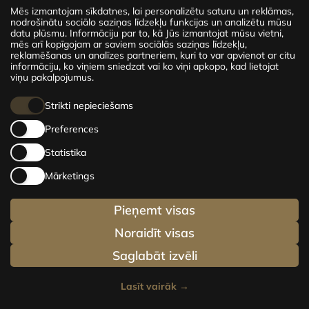
Mēs izmantojam sīkdatnes, lai personalizētu saturu un reklāmas,
Jaunais projekts CENTRUS piedāvā 142
nodrošinātu sociālo saziņas līdzekļu funkcijas un analizētu mūsu
ekskluzīvus un ērtus dzīvokļus Rīgas centrā –
datu plūsmu. Informāciju par to, kā Jūs izmantojat mūsu vietni,
mēs arī kopīgojam ar saviem sociālās saziņas līdzekļu,
no mājīgiem 24 m² līdz plašiem 210 m²
reklamēšanas un analīzes partneriem, kuri to var apvienot ar citu
premium dzīvokļiem. Izvēlies savu mājvietu un
informāciju, ko viņiem sniedzat vai ko viņi apkopo, kad lietojat
esi dzīves centrā!
viņu pakalpojumus.
Strikti nepieciešams
Preferences
Statistika
Mārketings
Pieņemt visas
Noraidīt visas
Saglabāt izvēli
Lasīt vairāk
→