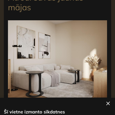
mājas
Apskatīt dzīvokļus
Šī vietne izmanto sīkdatnes