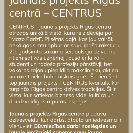
centrā – CENTRUS
CENTRUS – jaunais projekts Rīgas centrā
atrodas unikālā vietā, kuru reiz dēvēja par
“Mazo Parīzi”. Pilsētas daļā, kas jau vairāk
nekā gadsimtu apbur ar savu īpašo raksturu.
20. gadsimta sākumā šeit pulsēja dzīve: no
rītiem satikās uzņēmēji, pusdienlaikā –
studenti un radošo profesiju pārstāvji, bet
vakaros rajonu piepildīja mākslinieku, aktieru
un rakstnieku bohēmiskais gars. Šodien šeit
top jaunais projekts - CENTRUS kvartāls, kur
turpinās Rīgas centra dzīves tradīcijas. Šī ir
vieta, kur satiekas biznesa vide, kultūra un
daudzveidīgas atpūtas iespējas.
Jaunais projekts Rīgas centrā
piedāvā
dzīvesveidu, kur darbs, atpūta un iedvesma ir
vienuviet.
Būvniecības darbi noslēgsies un
jaunie iemītnieki saņems savu jauno