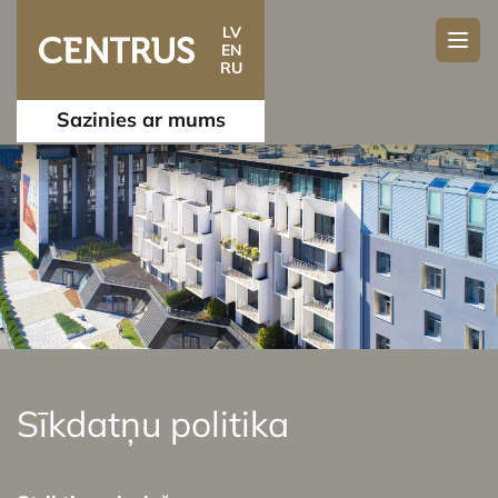
LV
EN
RU
Sazinies ar mums
Sīkdatņu politika