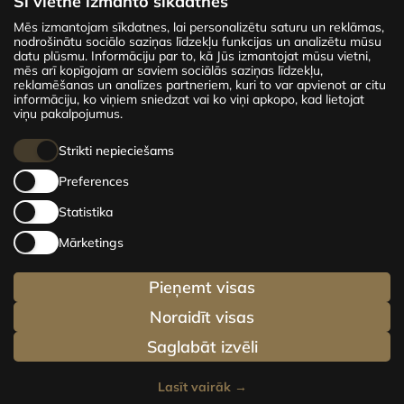
Šī vietne izmanto sīkdatnes
Mēs izmantojam sīkdatnes, lai personalizētu saturu un reklāmas,
Jaunais projekts CENTRUS piedāvā 142
nodrošinātu sociālo saziņas līdzekļu funkcijas un analizētu mūsu
ekskluzīvus un ērtus dzīvokļus Rīgas centrā –
datu plūsmu. Informāciju par to, kā Jūs izmantojat mūsu vietni,
mēs arī kopīgojam ar saviem sociālās saziņas līdzekļu,
no mājīgiem 24 m² līdz plašiem 210 m²
reklamēšanas un analīzes partneriem, kuri to var apvienot ar citu
premium dzīvokļiem. Izvēlies savu mājvietu un
informāciju, ko viņiem sniedzat vai ko viņi apkopo, kad lietojat
esi dzīves centrā!
viņu pakalpojumus.
Strikti nepieciešams
Preferences
Statistika
Privātuma politika
Mārketings
Sīkdatņu politika
Pieņemt visas
Noraidīt visas
© Centrus.lv 2014 - 2025
Saglabāt izvēli
Lasīt vairāk
→