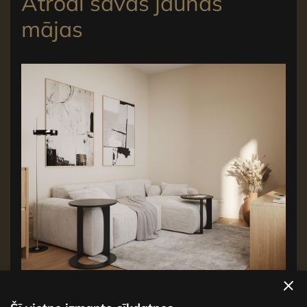
Atrodi savas jaunās
mājas
Apskatīt dzīvokļus