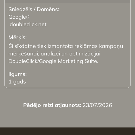
Google
.doubleclick.net
Šī sīkdatne tiek izmantota reklāmas kampaņu
mērķēšanai, analīzei un optimizācijai
DoubleClick/Google Marketing Suite.
1 gads
Pēdējo reizi atjaunots:
23/07/2026