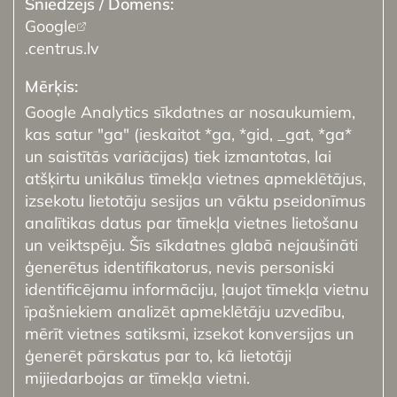
Google
.centrus.lv
Google Analytics sīkdatnes ar nosaukumiem,
kas satur "ga" (ieskaitot *ga, *gid, _gat, *ga*
un saistītās variācijas) tiek izmantotas, lai
atšķirtu unikālus tīmekļa vietnes apmeklētājus,
izsekotu lietotāju sesijas un vāktu pseidonīmus
analītikas datus par tīmekļa vietnes lietošanu
un veiktspēju. Šīs sīkdatnes glabā nejaušināti
ģenerētus identifikatorus, nevis personiski
identificējamu informāciju, ļaujot tīmekļa vietnu
īpašniekiem analizēt apmeklētāju uzvedību,
mērīt vietnes satiksmi, izsekot konversijas un
ģenerēt pārskatus par to, kā lietotāji
mijiedarbojas ar tīmekļa vietni.