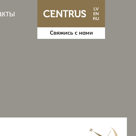
LV
акты
EN
RU
Свяжись с нами