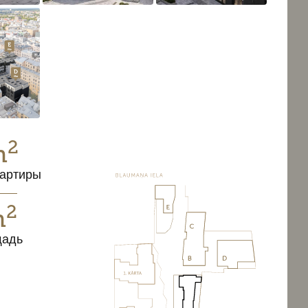
2
m
артиры
2
m
щадь