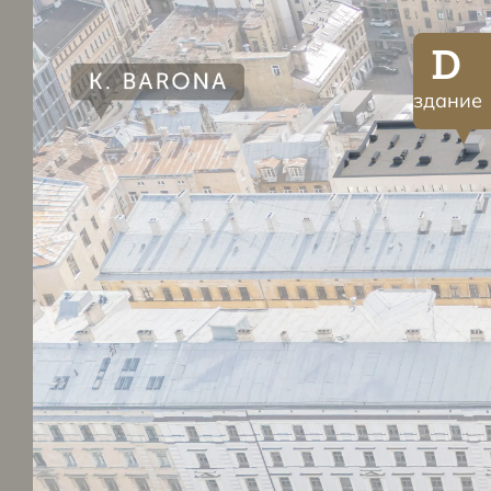
D
здание