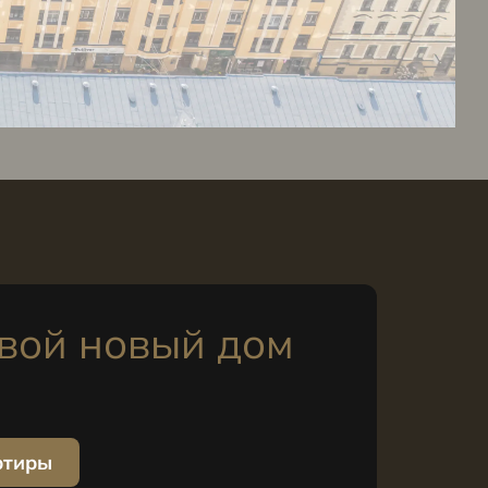
вой новый дом
ртиры