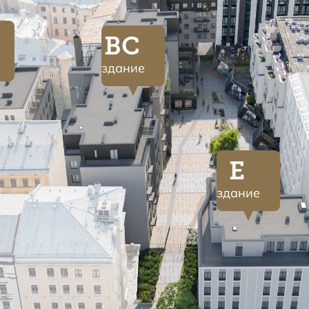
BC
здание
E
здание