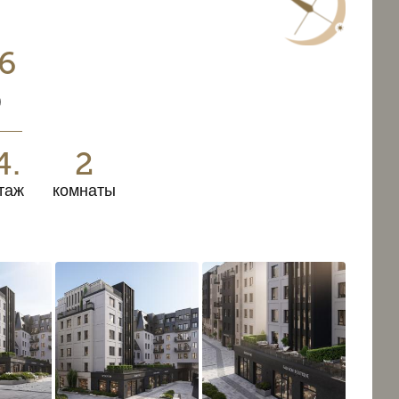
6
0
4.
2
таж
комнаты