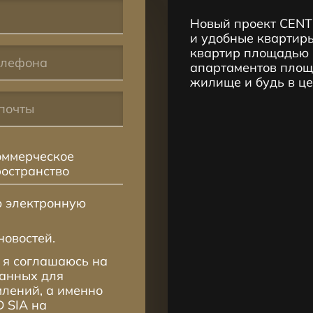
Новый проект CENT
и удобные квартиры
квартир площадью 2
апартаментов площа
жилище и будь в ц
оммерческое
ространство
ю электронную
новостей.
 я соглашаюсь на
данных для
лений, а именно
 SIA на