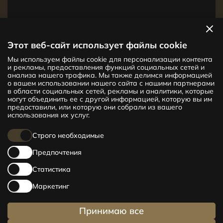
Посмотреть квартиры
Этот веб-сайт использует файлы cookie
Мы используем файлы cookie для персонализации контента
Новый проект CENTRUS предлагает
и рекламы, предоставления функций социальных сетей и
142 эксклюзивные и удобные квартиры
анализа нашего трафика. Мы также делимся информацией
в центре Риги – от уютных квартир
о вашем использовании нашего сайта с нашими партнерами
в области социальных сетей, рекламы и аналитики, которые
площадью 24 кв. м до просторных
могут объединить ее с другой информацией, которую вы им
апартаментов площадью 210 кв. м. Выбери
предоставили, или которую они собрали из вашего
свое жилище и будь в центре жизни!
использования их услуг.
Строго необходимые
Предпочтения
Статистика
Маркетинг
Принимаю все