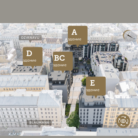
A
здание
D
BC
здание
здание
E
здание