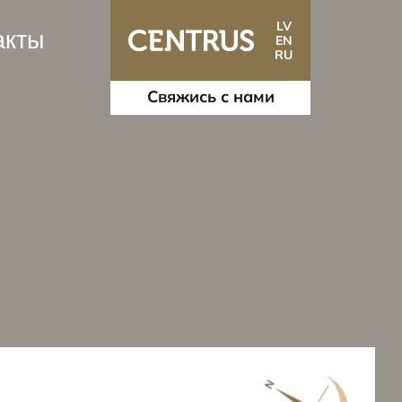
LV
акты
EN
RU
Свяжись с нами