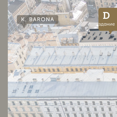
D
здание