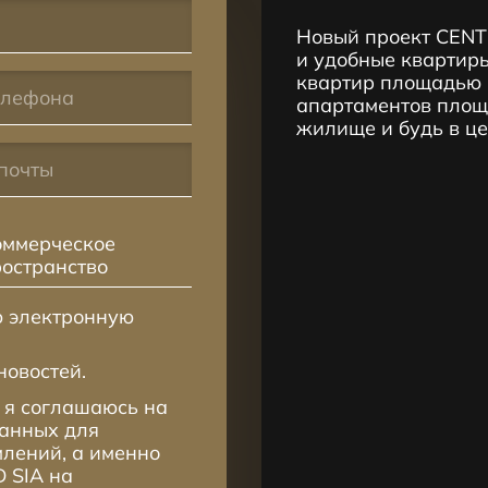
Новый проект CENT
и удобные квартиры
квартир площадью 2
апартаментов площа
жилище и будь в ц
оммерческое
ространство
ю электронную
новостей.
 я соглашаюсь на
данных для
лений, а именно
 SIA на