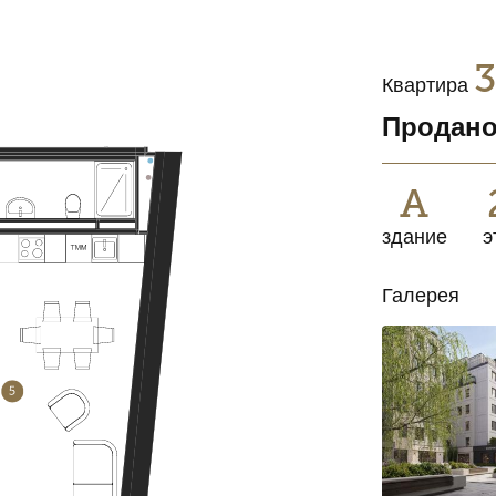
Квартира
Продан
A
здание
э
Галерея