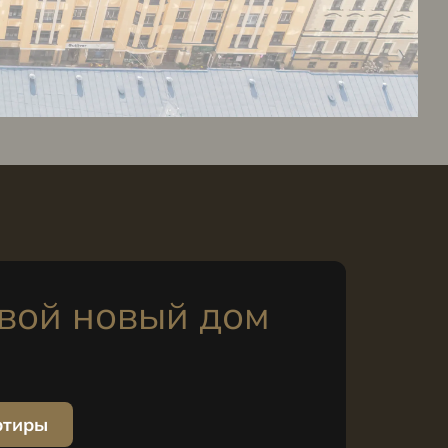
вой новый дом
ртиры