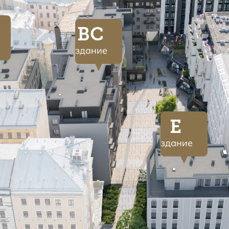
BC
здание
E
здание