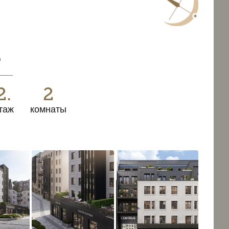
3
о
2.
2
таж
комнаты