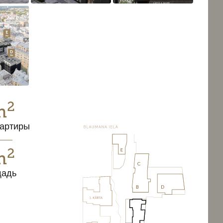
2
m
артиры
2
m
щадь