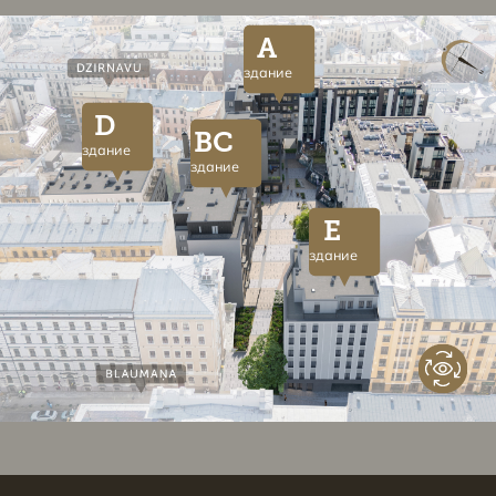
A
здание
D
BC
здание
здание
E
здание