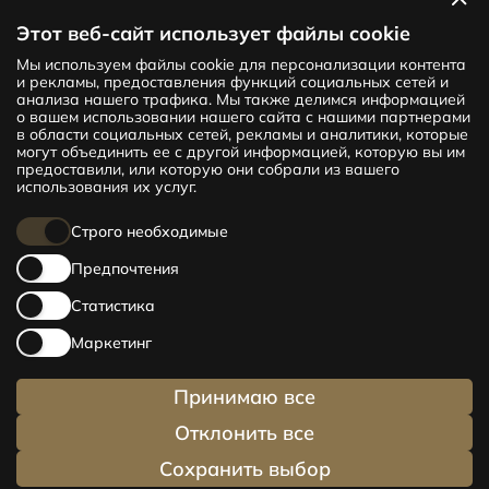
Посмотреть квартиры
Этот веб-сайт использует файлы cookie
Мы используем файлы cookie для персонализации контента
Новый проект CENTRUS предлагает
и рекламы, предоставления функций социальных сетей и
142 эксклюзивные и удобные квартиры
анализа нашего трафика. Мы также делимся информацией
в центре Риги – от уютных квартир
о вашем использовании нашего сайта с нашими партнерами
в области социальных сетей, рекламы и аналитики, которые
площадью 24 кв. м до просторных
могут объединить ее с другой информацией, которую вы им
апартаментов площадью 210 кв. м. Выбери
предоставили, или которую они собрали из вашего
свое жилище и будь в центре жизни!
использования их услуг.
Строго необходимые
Предпочтения
Статистика
Маркетинг
Принимаю все
Отклонить все
Сохранить выбор