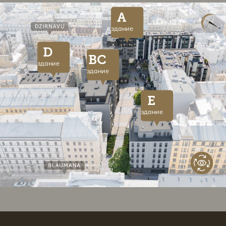
A
здание
D
BC
здание
здание
E
здание