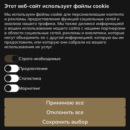
Этот веб-сайт использует файлы cookie
Мы используем файлы cookie для персонализации контента
Новый проект CENTRUS предлагает
и рекламы, предоставления функций социальных сетей и
142 эксклюзивные и удобные квартиры
анализа нашего трафика. Мы также делимся информацией
в центре Риги – от уютных квартир
о вашем использовании нашего сайта с нашими партнерами
в области социальных сетей, рекламы и аналитики, которые
площадью 24 кв. м до просторных
могут объединить ее с другой информацией, которую вы им
апартаментов площадью 210 кв. м. Выбери
предоставили, или которую они собрали из вашего
свое жилище и будь в центре жизни!
использования их услуг.
Строго необходимые
Предпочтения
Статистика
Маркетинг
Принимаю все
Отклонить все
Сохранить выбор