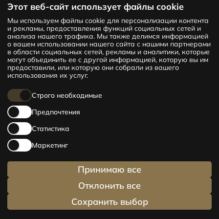
Этот веб-сайт использует файлы cookie
Мы используем файлы cookie для персонализации контента
Новый проект CENTRUS предлагает
и рекламы, предоставления функций социальных сетей и
142 эксклюзивные и удобные квартиры
анализа нашего трафика. Мы также делимся информацией
в центре Риги – от уютных квартир
о вашем использовании нашего сайта с нашими партнерами
в области социальных сетей, рекламы и аналитики, которые
площадью 24 кв. м до просторных
могут объединить ее с другой информацией, которую вы им
апартаментов площадью 210 кв. м. Выбери
предоставили, или которую они собрали из вашего
свое жилище и будь в центре жизни!
использования их услуг.
Строго необходимые
Предпочтения
Статистика
Маркетинг
Принимаю все
Отклонить все
Сохранить выбор