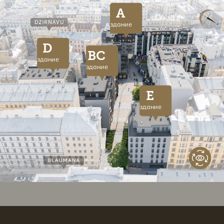
A
здание
D
BC
здание
здание
E
здание