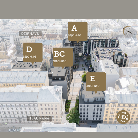
A
здание
D
BC
здание
здание
E
здание