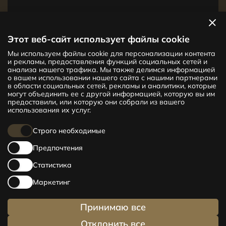
Посмотреть квартиры
Этот веб-сайт использует файлы cookie
Мы используем файлы cookie для персонализации контента
Новый проект CENTRUS предлагает
и рекламы, предоставления функций социальных сетей и
142 эксклюзивные и удобные квартиры
анализа нашего трафика. Мы также делимся информацией
в центре Риги – от уютных квартир
о вашем использовании нашего сайта с нашими партнерами
в области социальных сетей, рекламы и аналитики, которые
площадью 24 кв. м до просторных
могут объединить ее с другой информацией, которую вы им
апартаментов площадью 210 кв. м. Выбери
предоставили, или которую они собрали из вашего
свое жилище и будь в центре жизни!
использования их услуг.
Строго необходимые
Предпочтения
Статистика
Маркетинг
Принимаю все
Отклонить все