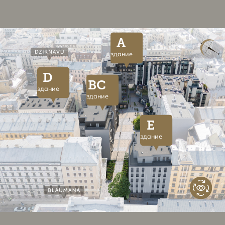
A
здание
D
BC
здание
здание
E
здание