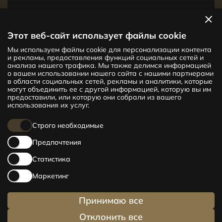
Посмотреть квартиры
Этот веб-сайт использует файлы cookie
Мы используем файлы cookie для персонализации контента
Новый проект CENTRUS предлагает
и рекламы, предоставления функций социальных сетей и
142 эксклюзивные и удобные квартиры
анализа нашего трафика. Мы также делимся информацией
в центре Риги – от уютных квартир
о вашем использовании нашего сайта с нашими партнерами
в области социальных сетей, рекламы и аналитики, которые
площадью 24 кв. м до просторных
могут объединить ее с другой информацией, которую вы им
апартаментов площадью 210 кв. м. Выбери
предоставили, или которую они собрали из вашего
свое жилище и будь в центре жизни!
использования их услуг.
Строго необходимые
Предпочтения
Статистика
Маркетинг
Принимаю все
Отклонить все