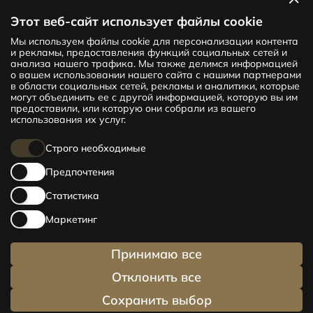
Посмотреть квартиры
Этот веб-сайт использует файлы cookie
Мы используем файлы cookie для персонализации контента
Новый проект CENTRUS предлагает
и рекламы, предоставления функций социальных сетей и
142 эксклюзивные и удобные квартиры
анализа нашего трафика. Мы также делимся информацией
в центре Риги – от уютных квартир
о вашем использовании нашего сайта с нашими партнерами
в области социальных сетей, рекламы и аналитики, которые
площадью 24 кв. м до просторных
могут объединить ее с другой информацией, которую вы им
апартаментов площадью 210 кв. м. Выбери
предоставили, или которую они собрали из вашего
свое жилище и будь в центре жизни!
использования их услуг.
Строго необходимые
Предпочтения
Статистика
Маркетинг
Принимаю все
Отклонить все
Сохранить выбор