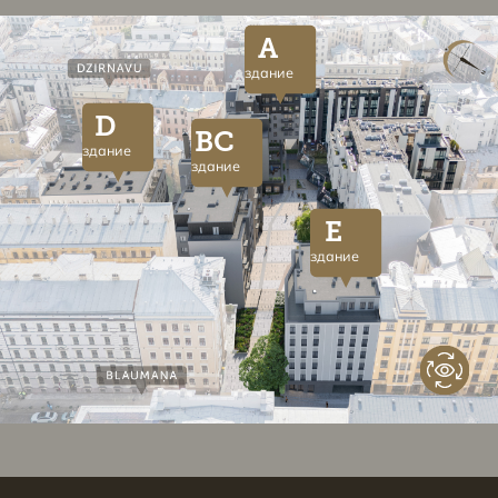
A
здание
D
BC
здание
здание
E
здание