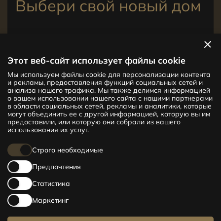
Выбери свой новый дом
Посмотреть квартиры
Этот веб-сайт использует файлы cookie
Мы используем файлы cookie для персонализации контента
Новый проект CENTRUS предлагает
и рекламы, предоставления функций социальных сетей и
142 эксклюзивные и удобные квартиры
анализа нашего трафика. Мы также делимся информацией
в центре Риги – от уютных квартир
о вашем использовании нашего сайта с нашими партнерами
в области социальных сетей, рекламы и аналитики, которые
площадью 24 кв. м до просторных
могут объединить ее с другой информацией, которую вы им
апартаментов площадью 210 кв. м. Выбери
предоставили, или которую они собрали из вашего
свое жилище и будь в центре жизни!
использования их услуг.
Строго необходимые
Предпочтения
Статистика
Маркетинг