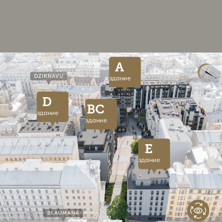
A
здание
D
BC
здание
здание
E
здание