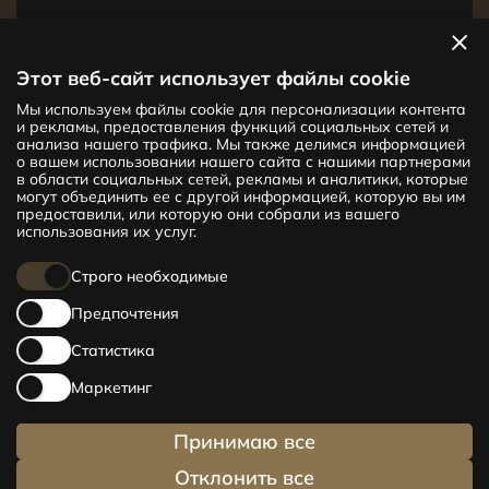
Посмотреть квартиры
Этот веб-сайт использует файлы cookie
Мы используем файлы cookie для персонализации контента
Новый проект CENTRUS предлагает
и рекламы, предоставления функций социальных сетей и
142 эксклюзивные и удобные квартиры
анализа нашего трафика. Мы также делимся информацией
в центре Риги – от уютных квартир
о вашем использовании нашего сайта с нашими партнерами
в области социальных сетей, рекламы и аналитики, которые
площадью 24 кв. м до просторных
могут объединить ее с другой информацией, которую вы им
апартаментов площадью 210 кв. м. Выбери
предоставили, или которую они собрали из вашего
свое жилище и будь в центре жизни!
использования их услуг.
Строго необходимые
Предпочтения
Статистика
Маркетинг
Принимаю все
Отклонить все