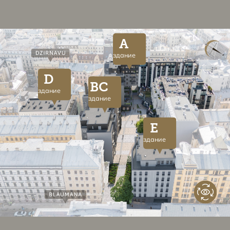
A
здание
D
BC
здание
здание
E
здание