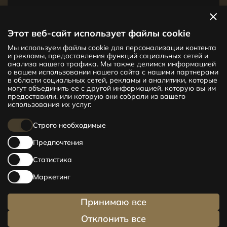
Посмотреть квартиры
Этот веб-сайт использует файлы cookie
Мы используем файлы cookie для персонализации контента
Новый проект CENTRUS предлагает
и рекламы, предоставления функций социальных сетей и
142 эксклюзивные и удобные квартиры
анализа нашего трафика. Мы также делимся информацией
в центре Риги – от уютных квартир
о вашем использовании нашего сайта с нашими партнерами
в области социальных сетей, рекламы и аналитики, которые
площадью 24 кв. м до просторных
могут объединить ее с другой информацией, которую вы им
апартаментов площадью 210 кв. м. Выбери
предоставили, или которую они собрали из вашего
свое жилище и будь в центре жизни!
использования их услуг.
Строго необходимые
Предпочтения
Статистика
Маркетинг
Принимаю все
Отклонить все