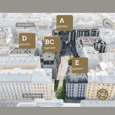
A
здание
D
BC
здание
здание
E
здание