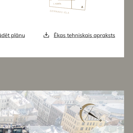
ādēt plānu
Ēkas tehniskais apraksts