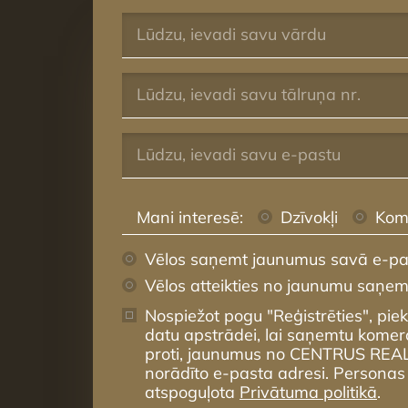
Mani interesē:
Dzīvokļi
Kom
Vēlos saņemt jaunumus savā e-pa
Vēlos atteikties no jaunumu saņe
Nospiežot pogu "Reģistrēties", pie
datu apstrādei, lai saņemtu komer
proti, jaunumus no CENTRUS REA
norādīto e-pasta adresi. Personas
atspoguļota
Privātuma politikā
.