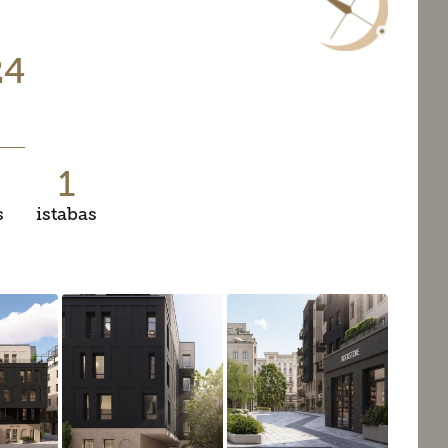
24
1
s
istabas