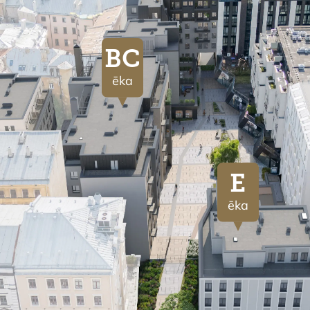
BC
ēka
E
ēka