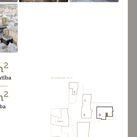
2
m
atība
2
m
ība