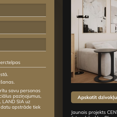
erctelpas
stā.
mšanas.
krītu savu personas
ciālus paziņojumus,
Apskatīt dzīvokļ
L LAND SIA uz
 datu apstrāde tiek
Jaunais projekts CE