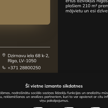
ērtus dzīvokļus Rīgas
plašiem 210 m² premi
mājvietu un esi dzīve
Dzirnavu iela 68 k-2,
Rīga, LV-1050
+371 28800250
sales@centrus.lv
Šī vietne izmanto sīkdatnes
lāmas, nodrošinātu sociālo saziņas līdzekļu funkcijas un analizētu mū
u, reklamēšanas un analīzes partneriem, kuri to var apvienot ar citu inf
viņu pakalpojumus.