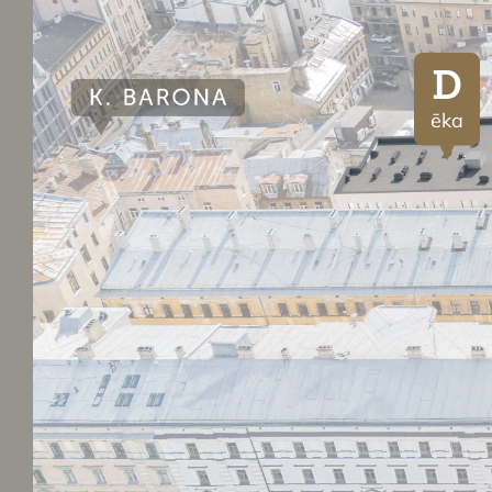
D
ēka