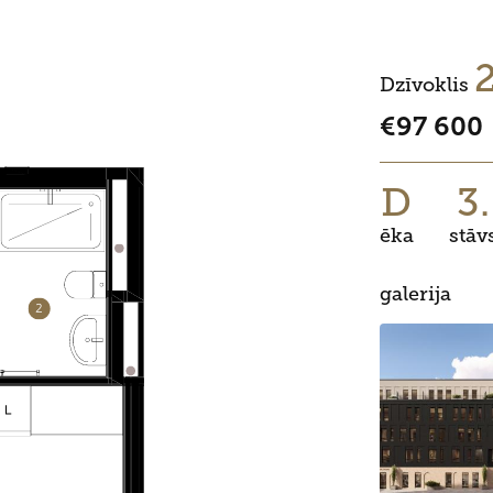
Dzīvoklis
€97 600
D
3.
ēka
stāv
galerija