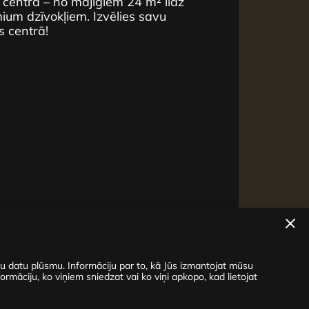
 centrā – no mājīgiem 24 m² līdz
um dzīvokļiem. Izvēlies savu
s centrā!
su datu plūsmu. Informāciju par to, kā Jūs izmantojat mūsu
ormāciju, ko viņiem sniedzat vai ko viņi apkopo, kad lietojat