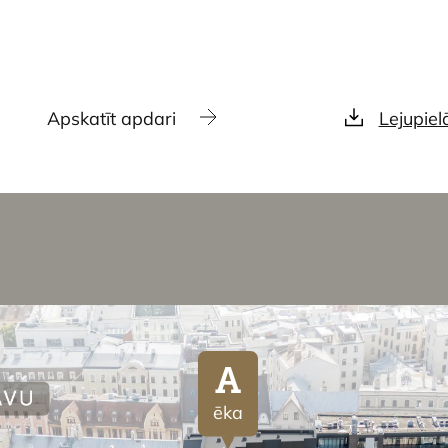
Apskatīt apdari
Lejupiel
A
ēka