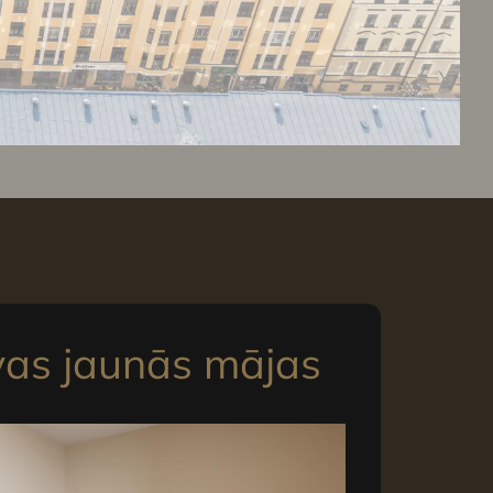
vas jaunās mājas