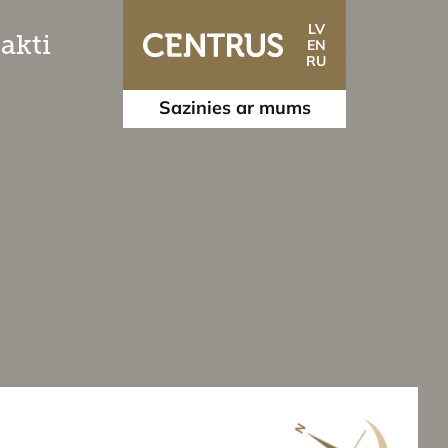
LV
akti
EN
RU
Sazinies ar mums