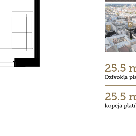
25.5 
Dzīvokļa pl
25.5 
kopējā plat