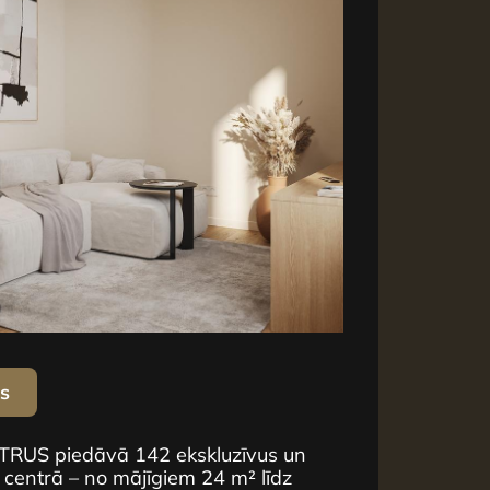
us
NTRUS piedāvā 142 ekskluzīvus un
 centrā – no mājīgiem 24 m² līdz