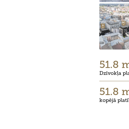
51.8 
Dzīvokļa pl
51.8 
kopējā plat