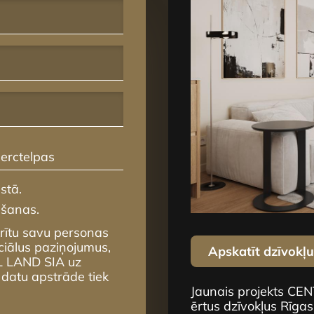
erctelpas
stā.
mšanas.
krītu savu personas
ciālus paziņojumus,
Apskatīt dzīvokļ
L LAND SIA uz
 datu apstrāde tiek
Jaunais projekts CE
ērtus dzīvokļus Rīgas