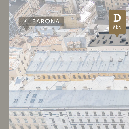
D
ēka