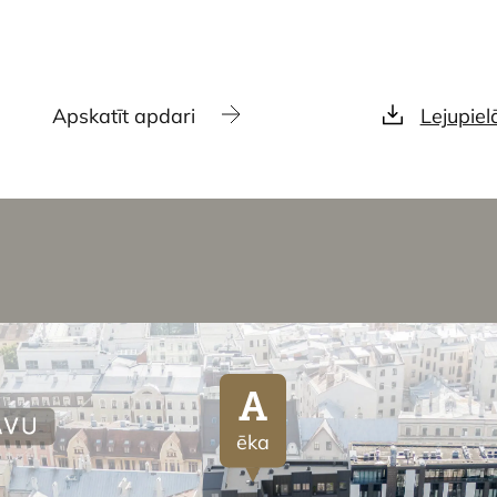
Apskatīt apdari
Lejupiel
A
ēka