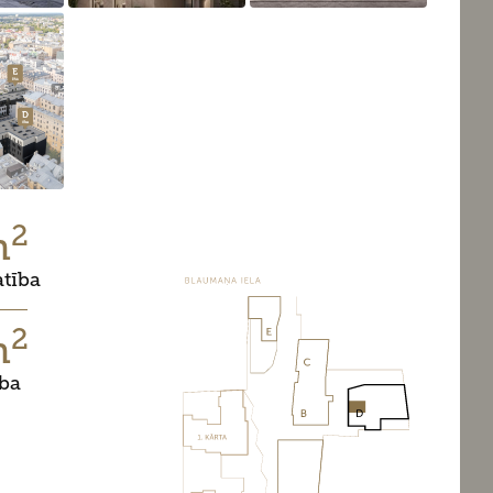
2
m
atība
2
m
ība