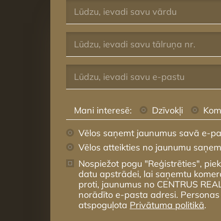
Mani interesē:
Dzīvokļi
Kom
Vēlos saņemt jaunumus savā e-pa
Vēlos atteikties no jaunumu saņe
Nospiežot pogu "Reģistrēties", pie
datu apstrādei, lai saņemtu komer
proti, jaunumus no CENTRUS REA
norādīto e-pasta adresi. Personas
atspoguļota
Privātuma politikā
.