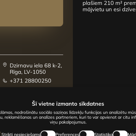
plašiem 210 m² premi
mājvietu un esi dzīve
Dzirnavu iela 68 k-2,
Rīga, LV-1050
+371 28800250
sales@centrus.lv
Šī vietne izmanto sīkdatnes
lāmas, nodrošinātu sociālo saziņas līdzekļu funkcijas un analizētu mū
u, reklamēšanas un analīzes partneriem, kuri to var apvienot ar citu inf
viņu pakalpojumus.
Strikti nepieciešams
Preferences
Statistika
Mār