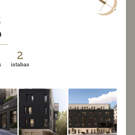
3
0
2
s
istabas