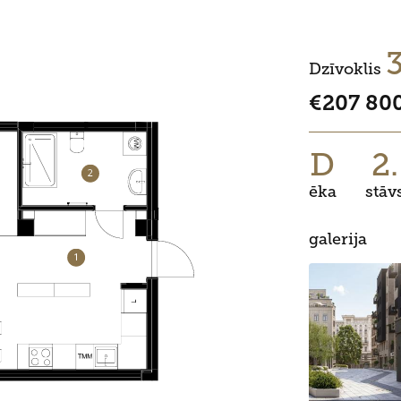
Dzīvoklis
€207 80
D
2.
ēka
stāv
galerija