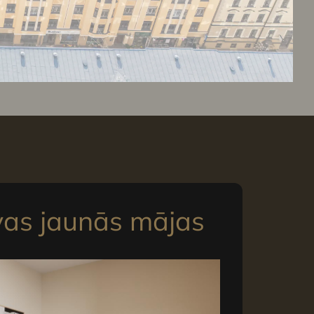
vas jaunās mājas