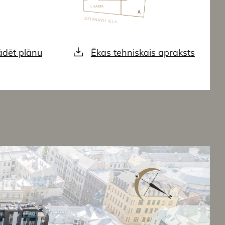
ādēt plānu
Ēkas tehniskais apraksts