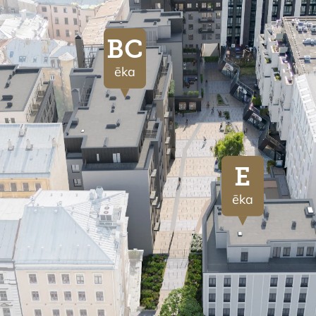
BC
ēka
E
ēka