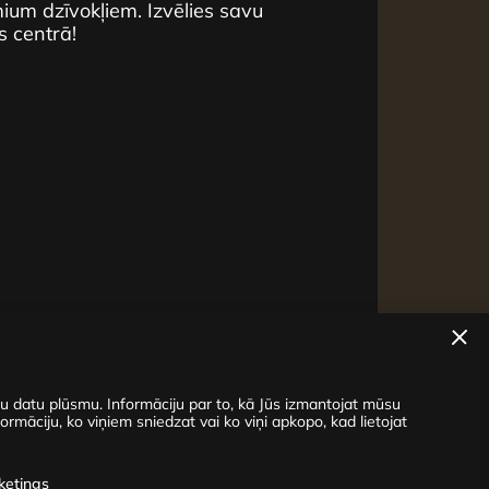
um dzīvokļiem. Izvēlies savu
s centrā!
su datu plūsmu. Informāciju par to, kā Jūs izmantojat mūsu
ormāciju, ko viņiem sniedzat vai ko viņi apkopo, kad lietojat
ketings