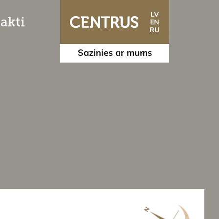
LV
akti
EN
RU
Sazinies ar mums