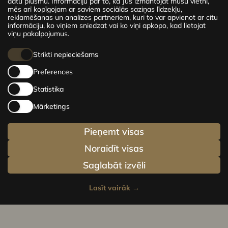
ekskluzīvus un ērtus dzīvokļus Rīgas centrā –
datu plūsmu. Informāciju par to, kā Jūs izmantojat mūsu vietni,
mēs arī kopīgojam ar saviem sociālās saziņas līdzekļu,
no mājīgiem 24 m² līdz plašiem 210 m²
reklamēšanas un analīzes partneriem, kuri to var apvienot ar citu
premium dzīvokļiem. Izvēlies savu mājvietu un
informāciju, ko viņiem sniedzat vai ko viņi apkopo, kad lietojat
esi dzīves centrā!
viņu pakalpojumus.
Strikti nepieciešams
Preferences
Statistika
Mārketings
Pieņemt visas
Noraidīt visas
Saglabāt izvēli
Lasīt vairāk
→