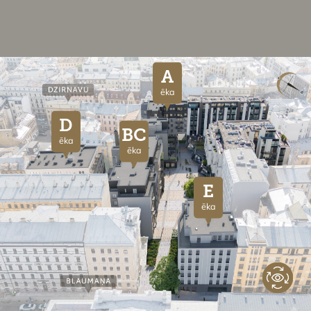
A
ēka
D
BC
ēka
ēka
E
ēka