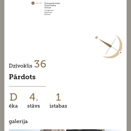
36
Dzīvoklis
Pārdots
D
4.
1
ēka
stāvs
istabas
galerija