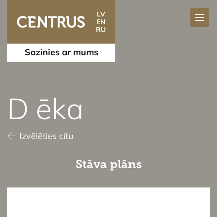
LV
EN
RU
Sazinies ar mums
D ēka
Izvēlēties citu
Stāva plāns