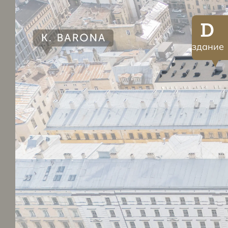
D
здание