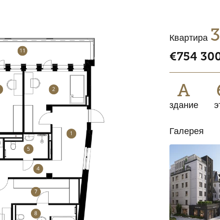
Квартира
€754 30
A
здание
э
Галерея