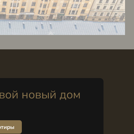
вой новый дом
ртиры