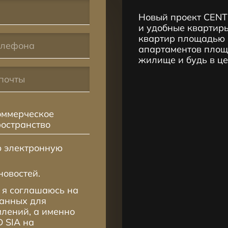
Новый проект CENT
и удобные квартиры
квартир площадью 2
апартаментов площа
жилище и будь в ц
оммерческое
ространство
ю электронную
новостей.
 я соглашаюсь на
данных для
лений, а именно
 SIA на