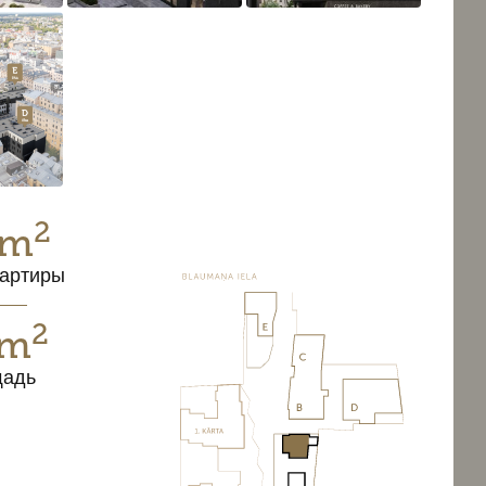
2
 m
артиры
2
 m
щадь