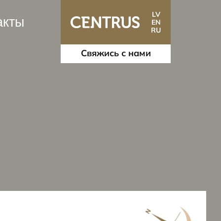
LV
акты
EN
RU
Свяжись с нами