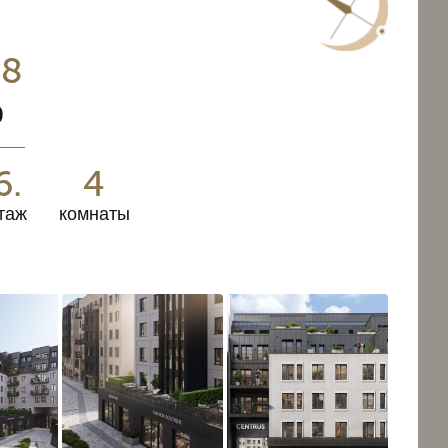
38
0
6.
4
таж
комнаты