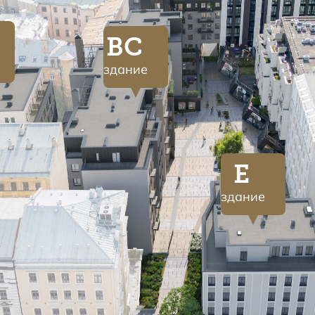
BC
здание
E
здание