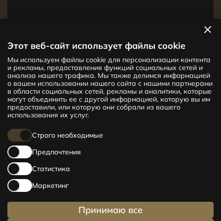
Посмотреть квартиры
Этот веб-сайт использует файлы cookie
Мы используем файлы cookie для персонализации контента
Новый проект CENTRUS предлагает
и рекламы, предоставления функций социальных сетей и
142 эксклюзивные и удобные квартиры
анализа нашего трафика. Мы также делимся информацией
в центре Риги – от уютных квартир
о вашем использовании нашего сайта с нашими партнерами
в области социальных сетей, рекламы и аналитики, которые
площадью 24 кв. м до просторных
могут объединить ее с другой информацией, которую вы им
апартаментов площадью 210 кв. м. Выбери
предоставили, или которую они собрали из вашего
свое жилище и будь в центре жизни!
использования их услуг.
Строго необходимые
Предпочтения
Статистика
Маркетинг
Принимаю все