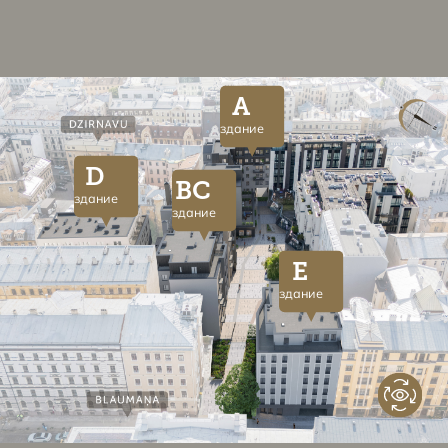
A
здание
D
BC
здание
здание
E
здание