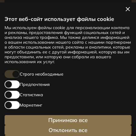
Посмотреть квартиры
Этот веб-сайт использует файлы cookie
Мы используем файлы cookie для персонализации контента
Новый проект CENTRUS предлагает
и рекламы, предоставления функций социальных сетей и
142 эксклюзивные и удобные квартиры
анализа нашего трафика. Мы также делимся информацией
в центре Риги – от уютных квартир
о вашем использовании нашего сайта с нашими партнерами
в области социальных сетей, рекламы и аналитики, которые
площадью 24 кв. м до просторных
могут объединить ее с другой информацией, которую вы им
апартаментов площадью 210 кв. м. Выбери
предоставили, или которую они собрали из вашего
свое жилище и будь в центре жизни!
использования их услуг.
Строго необходимые
Предпочтения
Статистика
Маркетинг
Принимаю все
Отклонить все