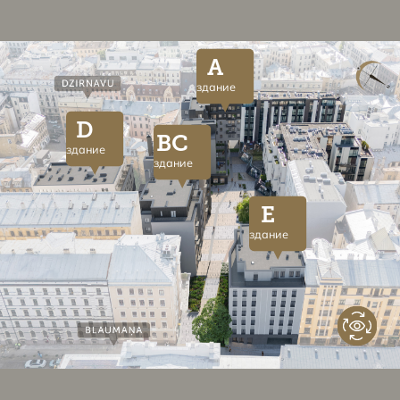
A
здание
D
BC
здание
здание
E
здание