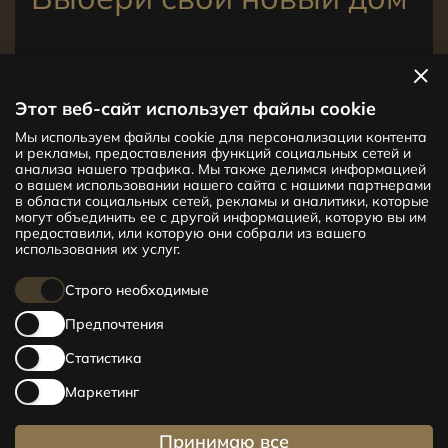
Посмотреть квартиры
Этот веб-сайт использует файлы cookie
Мы используем файлы cookie для персонализации контента
Новый проект CENTRUS предлагает
и рекламы, предоставления функций социальных сетей и
142 эксклюзивные и удобные квартиры
анализа нашего трафика. Мы также делимся информацией
в центре Риги – от уютных квартир
о вашем использовании нашего сайта с нашими партнерами
в области социальных сетей, рекламы и аналитики, которые
площадью 24 кв. м до просторных
могут объединить ее с другой информацией, которую вы им
апартаментов площадью 210 кв. м. Выбери
предоставили, или которую они собрали из вашего
свое жилище и будь в центре жизни!
использования их услуг.
Строго необходимые
Предпочтения
Статистика
Маркетинг
Принимаю все