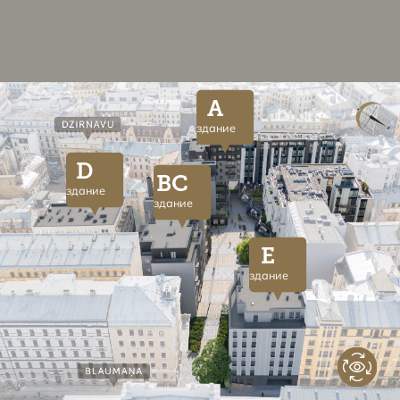
A
здание
D
BC
здание
здание
E
здание