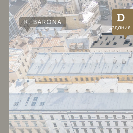
D
здание