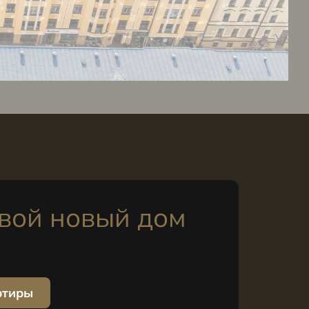
вой новый дом
ртиры