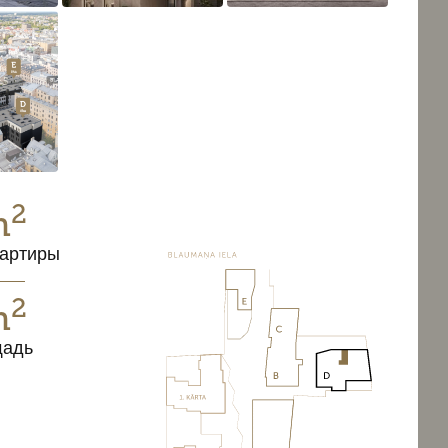
2
m
артиры
2
m
щадь