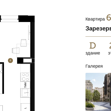
Квартира
Зарезер
D
здание
э
Галерея