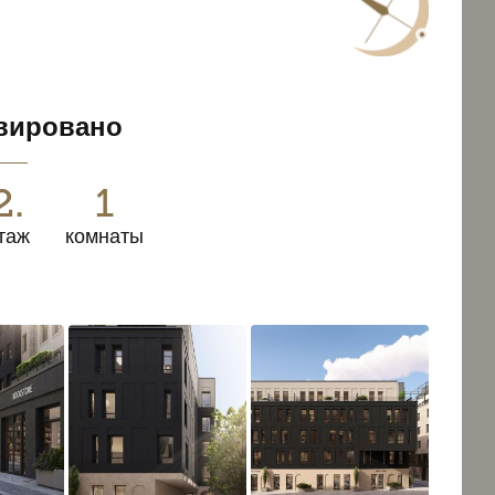
6
вировано
2.
1
таж
комнаты