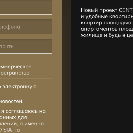
Новый проект CENT
и удобные квартиры
квартир площадью 2
апартаментов площа
жилище и будь в ц
оммерческое
ространство
ю электронную
новостей.
 я соглашаюсь на
данных для
лений, а именно
 SIA на