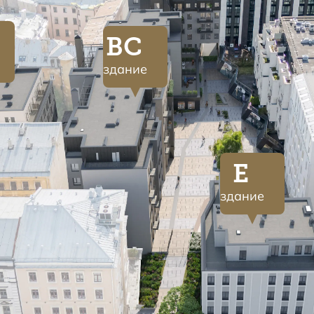
BC
здание
E
здание