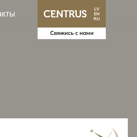
LV
акты
EN
RU
Свяжись с нами