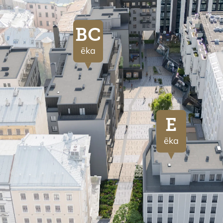
BC
ēka
E
ēka