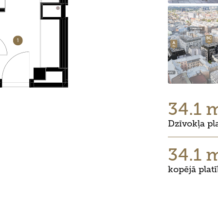
34.1 
Dzīvokļa pl
34.1 
kopējā plat