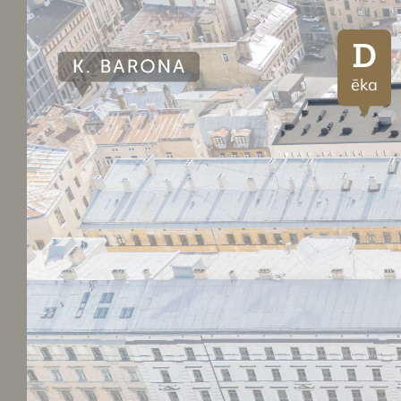
D
ēka