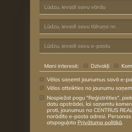
Mani interesē:
Dzīvokļi
Kom
Vēlos saņemt jaunumus savā e-pa
Vēlos atteikties no jaunumu saņe
Nospiežot pogu "Reģistrēties", pie
datu apstrādei, lai saņemtu komer
proti, jaunumus no CENTRUS REA
norādīto e-pasta adresi. Personas
atspoguļota
Privātuma politikā
.