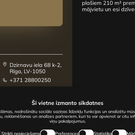
plašiem 210 m² premi
mājvietu un esi dzīve
Dzirnavu iela 68 k-2,
Rīga, LV-1050
+371 28800250
sales@centrus.lv
Šī vietne izmanto sīkdatnes
lāmas, nodrošinātu sociālo saziņas līdzekļu funkcijas un analizētu mū
u, reklamēšanas un analīzes partneriem, kuri to var apvienot ar citu inf
viņu pakalpojumus.
Strikti nepieciešams
Preferences
Statistika
Mār