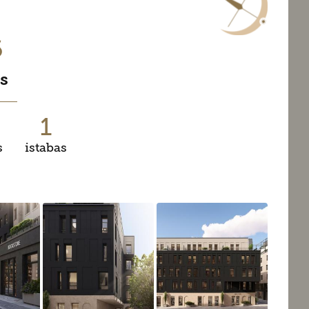
6
s
1
s
istabas