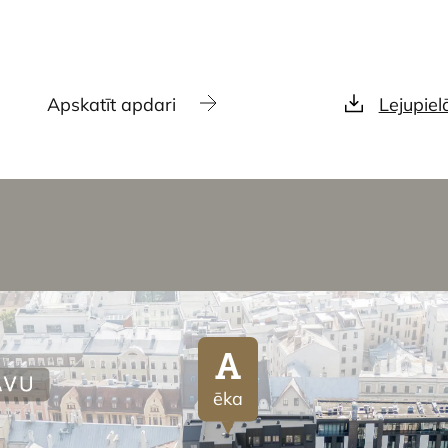
Apskatīt apdari
Lejupiel
A
ēka