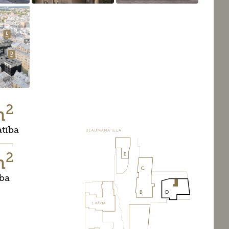
2
m
atība
2
m
ība