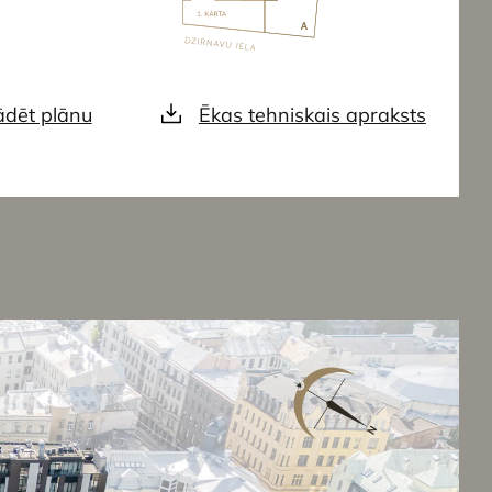
ādēt plānu
Ēkas tehniskais apraksts