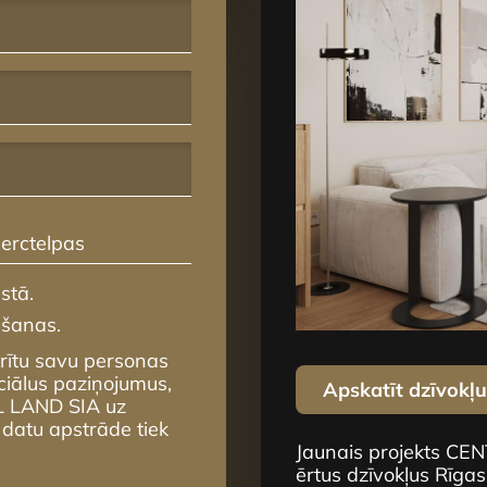
erctelpas
stā.
mšanas.
krītu savu personas
ciālus paziņojumus,
Apskatīt dzīvokļ
L LAND SIA uz
 datu apstrāde tiek
Jaunais projekts CE
ērtus dzīvokļus Rīgas