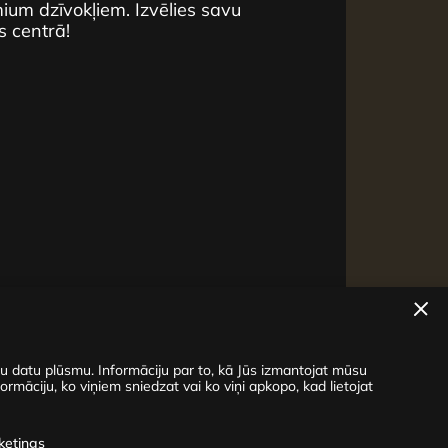
um dzīvokļiem. Izvēlies savu
s centrā!
su datu plūsmu. Informāciju par to, kā Jūs izmantojat mūsu
ormāciju, ko viņiem sniedzat vai ko viņi apkopo, kad lietojat
ketings