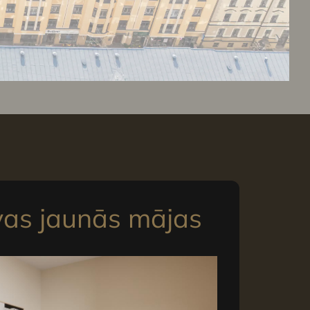
vas jaunās mājas