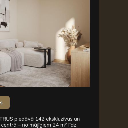
us
NTRUS piedāvā 142 ekskluzīvus un
 centrā – no mājīgiem 24 m² līdz