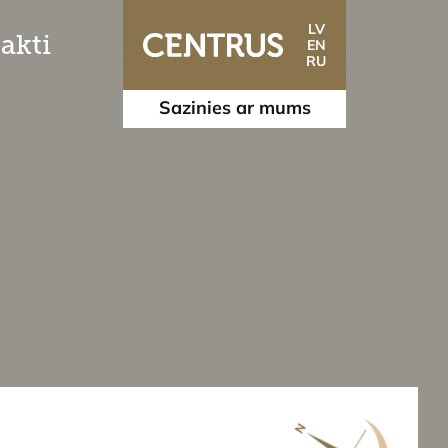
LV
akti
EN
RU
Sazinies ar mums