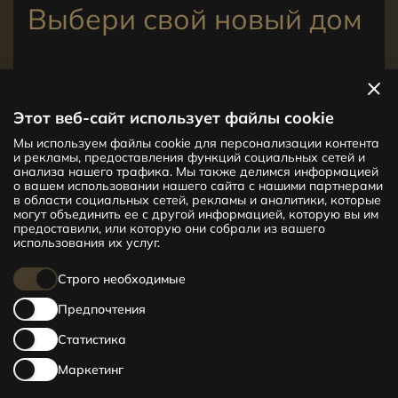
Выбери свой новый дом
Посмотреть квартиры
Этот веб-сайт использует файлы cookie
Мы используем файлы cookie для персонализации контента
Новый проект CENTRUS предлагает
и рекламы, предоставления функций социальных сетей и
142 эксклюзивные и удобные квартиры
анализа нашего трафика. Мы также делимся информацией
в центре Риги – от уютных квартир
о вашем использовании нашего сайта с нашими партнерами
в области социальных сетей, рекламы и аналитики, которые
площадью 24 кв. м до просторных
могут объединить ее с другой информацией, которую вы им
апартаментов площадью 210 кв. м. Выбери
предоставили, или которую они собрали из вашего
свое жилище и будь в центре жизни!
использования их услуг.
Строго необходимые
Предпочтения
Статистика
Маркетинг