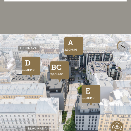
A
здание
D
BC
здание
здание
E
здание