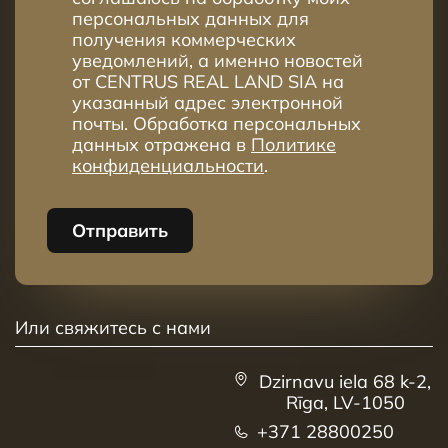
персональных данных для
41
6
3
79.1m²
получения коммерческих
уведомлений, а именно новостей
42
6
4
98.8m²
от CENTRUS REAL LAND SIA на
указанный адрес электронной
43
6
4
114.1m²
почты. Обработка персональных
44
7
4
98.9m²
данных отражена в
Политике
конфиденциальности
.
45
7
4
85.1m²
17.3
46
7
3
81.7m²
Отправить
Или свяжитесь с нами
Dzirnavu iela 68 k-2,
Rīga, LV-1050
+371 28800250