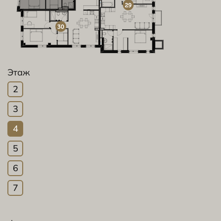
Этаж
2
3
4
5
6
7