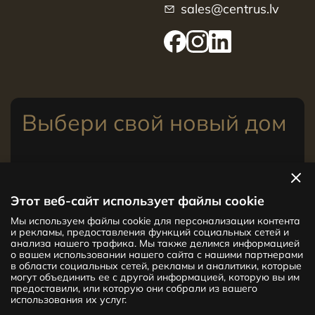
sales@centrus.lv
Выбери свой новый дом
Посмотреть квартиры
Этот веб-сайт использует файлы cookie
Мы используем файлы cookie для персонализации контента
Новый проект CENTRUS предлагает
и рекламы, предоставления функций социальных сетей и
142 эксклюзивные и удобные квартиры
анализа нашего трафика. Мы также делимся информацией
в центре Риги – от уютных квартир
о вашем использовании нашего сайта с нашими партнерами
в области социальных сетей, рекламы и аналитики, которые
площадью 24 кв. м до просторных
могут объединить ее с другой информацией, которую вы им
апартаментов площадью 210 кв. м. Выбери
предоставили, или которую они собрали из вашего
свое жилище и будь в центре жизни!
использования их услуг.