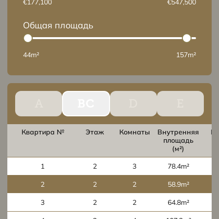
€177,100
€547,500
Общая площадь
44m²
157m²
A
BC
D
E
Квартира №
Этаж
Комнаты
Внутренняя
В
площадь
п
(м²)
1
2
3
78.4m²
2
2
2
58.9m²
3
2
2
64.8m²