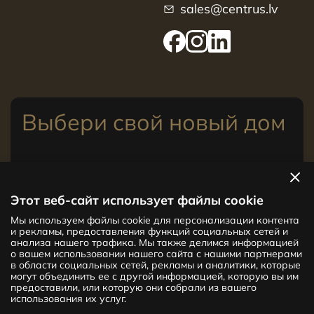
sales@centrus.lv
Выбери свой новый дом
Посмотреть квартиры
Этот веб-сайт использует файлы cookie
Мы используем файлы cookie для персонализации контента
Новый проект CENTRUS предлагает
и рекламы, предоставления функций социальных сетей и
142 эксклюзивные и удобные квартиры
анализа нашего трафика. Мы также делимся информацией
в центре Риги – от уютных квартир
о вашем использовании нашего сайта с нашими партнерами
в области социальных сетей, рекламы и аналитики, которые
площадью 24 кв. м до просторных
могут объединить ее с другой информацией, которую вы им
апартаментов площадью 210 кв. м. Выбери
предоставили, или которую они собрали из вашего
свое жилище и будь в центре жизни!
использования их услуг.