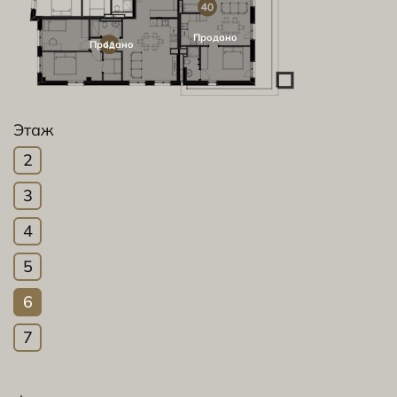
Продано
Продано
Этаж
2
3
4
5
6
7