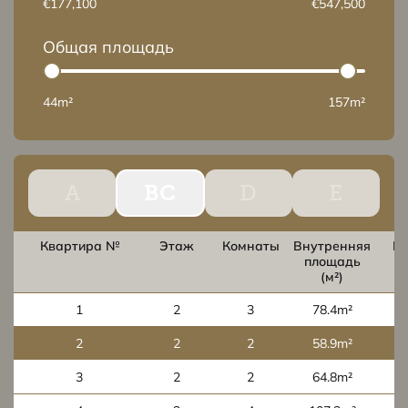
€177,100
€547,500
Общая площадь
44m²
157m²
A
BC
D
E
Квартира №
Этаж
Комнаты
Внутренняя
В
площадь
п
(м²)
1
2
3
78.4m²
2
2
2
58.9m²
3
2
2
64.8m²