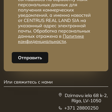
персональных данных для
41
6
3
79.1m²
получения коммерческих
уведомлений, а именно новостей
42
6
4
98.8m²
от CENTRUS REAL LAND SIA на
указанный адрес электронной
43
6
4
114.1m²
почты. Обработка персональных
44
7
4
98.9m²
данных отражена в
Политике
конфиденциальности
.
45
7
4
85.1m²
17.3
46
7
3
81.7m²
Отправить
Или свяжитесь с нами
Dzirnavu iela 68 k-2,
Rīga, LV-1050
+371 28800250