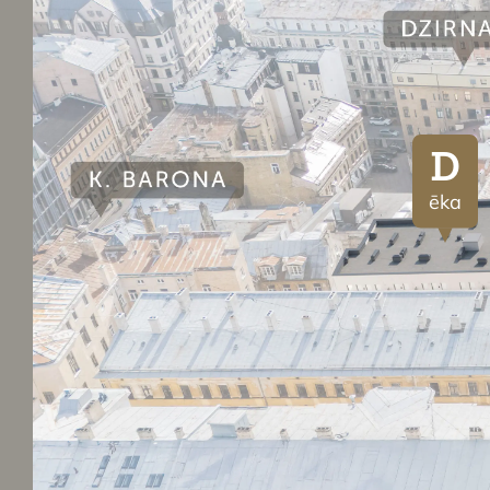
D
ēka