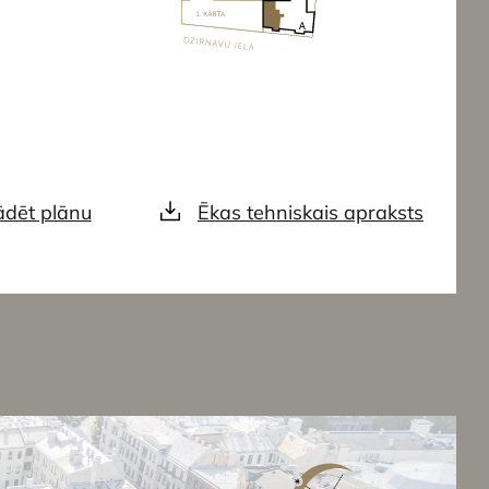
ādēt plānu
Ēkas tehniskais apraksts