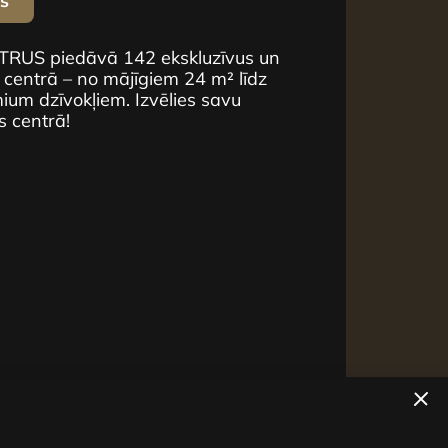
us
NTRUS piedāvā 142 ekskluzīvus un
 centrā – no mājīgiem 24 m² līdz
um dzīvokļiem. Izvēlies savu
s centrā!