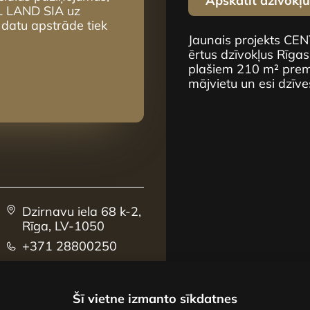
Apskatīt dzīvokļ
L LAND SIA uz
 datu apstrāde tiek
Jaunais projekts CE
ērtus dzīvokļus Rīgas
plašiem 210 m² premi
mājvietu un esi dzīve
Dzirnavu iela 68 k-2,
Rīga, LV-1050
+371 28800250
sales@centrus.lv
Šī vietne izmanto sīkdatnes