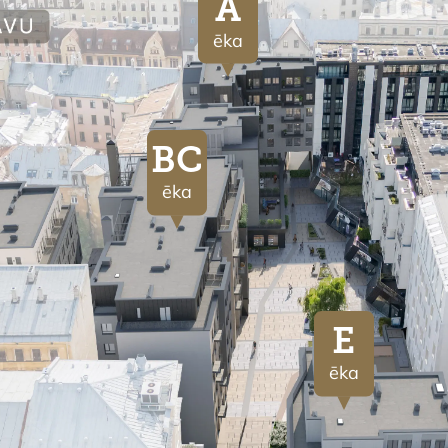
A
ēka
BC
ēka
E
ēka