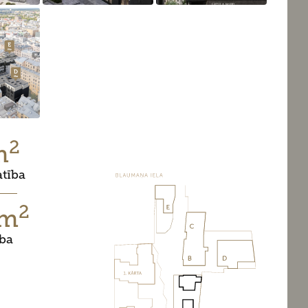
2
m
atība
2
 m
ība