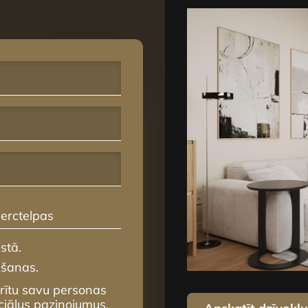
erctelpas
stā.
mšanas.
krītu savu personas
ciālus paziņojumus,