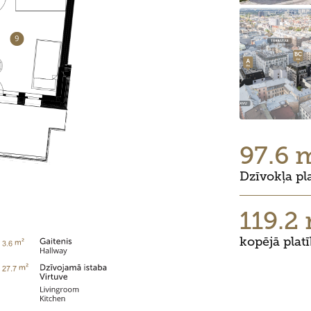
97.6 
Dzīvokļa pl
119.2
kopējā plat