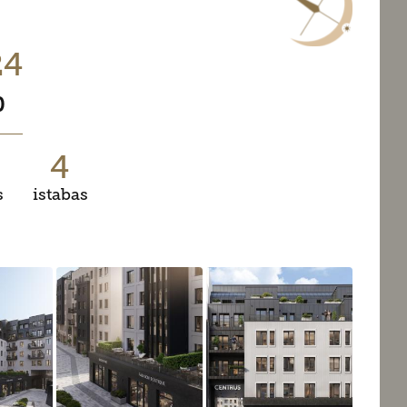
24
0
4
s
istabas