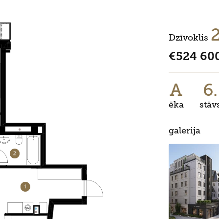
Dzīvoklis
€524 60
A
6.
ēka
stāv
galerija