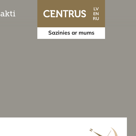
LV
akti
EN
RU
Sazinies ar mums