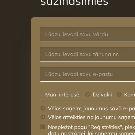
sazināsimies
Mani interesē:
Dzīvokļi
Kom
Vēlos saņemt jaunumus savā e-pa
Vēlos atteikties no jaunumu saņe
Nospiežot pogu "Reģistrēties", pie
datu apstrādei, lai saņemtu komer