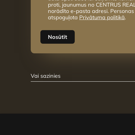
proti, jaunumus no CENTRUS REA
norādīto e-pasta adresi. Personas
atspoguļota
Privātuma politikā
.
Nosūtīt
Vai sazinies