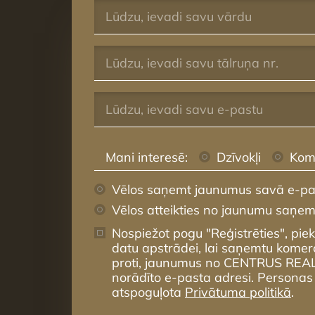
Mani interesē:
Dzīvokļi
Kom
Vēlos saņemt jaunumus savā e-pa
Vēlos atteikties no jaunumu saņe
Nospiežot pogu "Reģistrēties", pie
datu apstrādei, lai saņemtu komer
proti, jaunumus no CENTRUS REA
norādīto e-pasta adresi. Personas
atspoguļota
Privātuma politikā
.