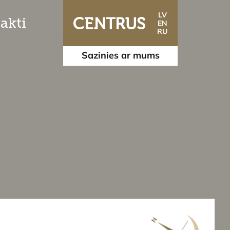
LV
akti
EN
RU
Sazinies ar mums