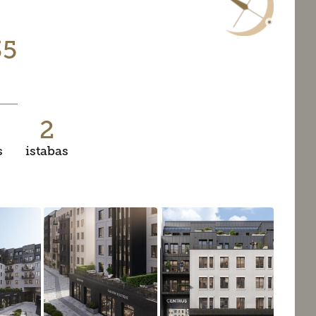
35
2
s
istabas