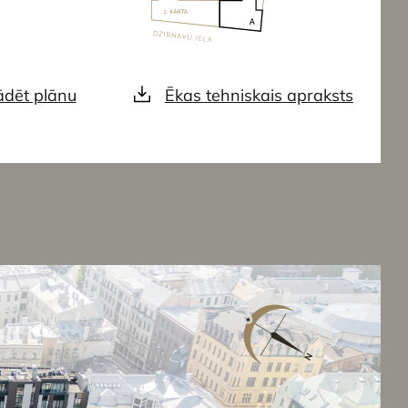
ādēt plānu
Ēkas tehniskais apraksts