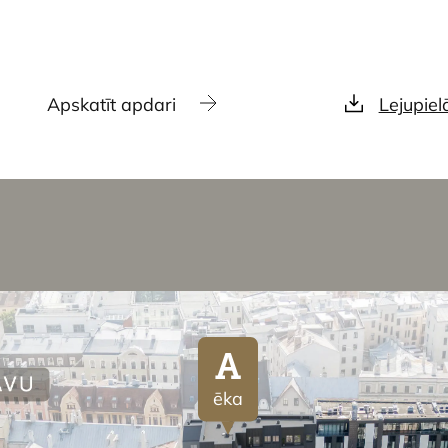
Apskatīt apdari
Lejupiel
A
ēka