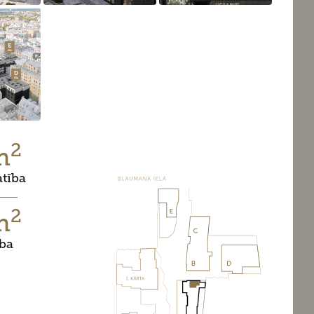
2
m
atība
2
m
ība