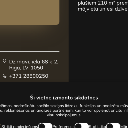
plašiem 210 m² premi
mājvietu un esi dzīve
Dzirnavu iela 68 k-2,
Rīga, LV-1050
+371 28800250
sales@centrus.lv
Šī vietne izmanto sīkdatnes
lāmas, nodrošinātu sociālo saziņas līdzekļu funkcijas un analizētu mū
u, reklamēšanas un analīzes partneriem, kuri to var apvienot ar citu inf
viņu pakalpojumus.
Strikti nepieciešams
Preferences
Statistika
Mār