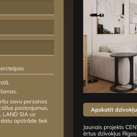
erctelpas
stā.
mšanas.
krītu savu personas
ciālus paziņojumus,
Apskatīt dzīvokļ
L LAND SIA uz
 datu apstrāde tiek
Jaunais projekts CE
ērtus dzīvokļus Rīgas