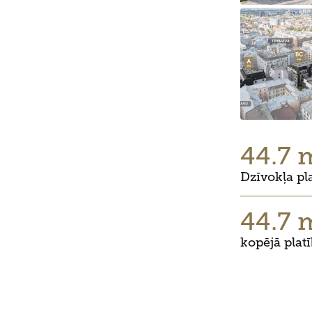
44.7 
Dzīvokļa pl
44.7 
kopējā plat