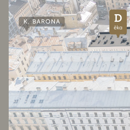
D
ēka