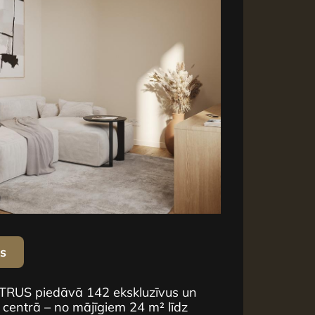
us
NTRUS piedāvā 142 ekskluzīvus un
 centrā – no mājīgiem 24 m² līdz