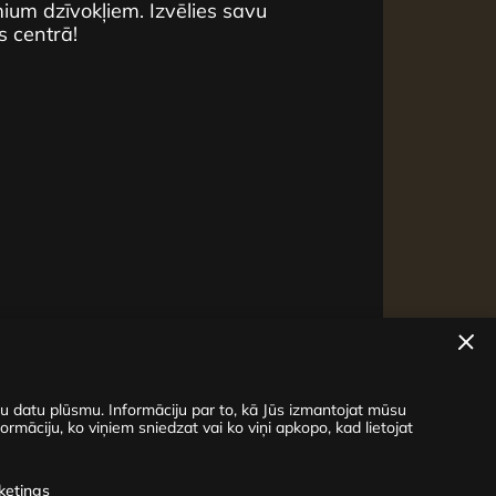
um dzīvokļiem. Izvēlies savu
s centrā!
su datu plūsmu. Informāciju par to, kā Jūs izmantojat mūsu
ormāciju, ko viņiem sniedzat vai ko viņi apkopo, kad lietojat
ketings