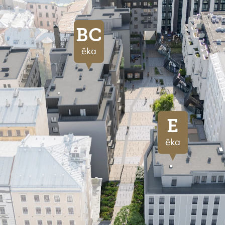
BC
ēka
E
ēka