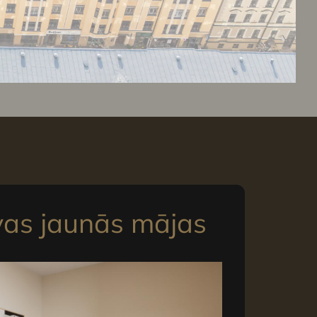
vas jaunās mājas