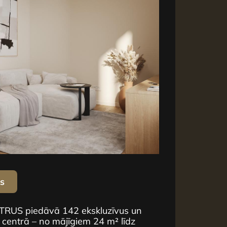
us
NTRUS piedāvā 142 ekskluzīvus un
 centrā – no mājīgiem 24 m² līdz