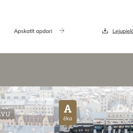
Apskatīt apdari
Lejupiel
A
ēka