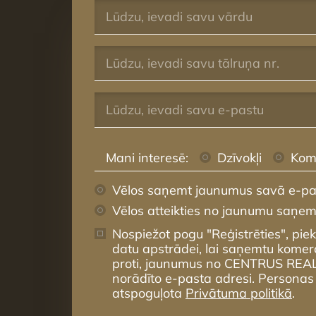
Mani interesē:
Dzīvokļi
Kom
Vēlos saņemt jaunumus savā e-pa
Vēlos atteikties no jaunumu saņe
Nospiežot pogu "Reģistrēties", pie
datu apstrādei, lai saņemtu komer
proti, jaunumus no CENTRUS REA
norādīto e-pasta adresi. Personas
atspoguļota
Privātuma politikā
.