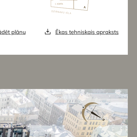
ādēt plānu
Ēkas tehniskais apraksts