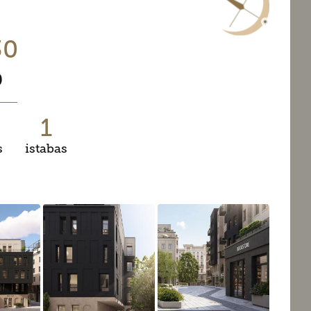
30
0
1
s
istabas