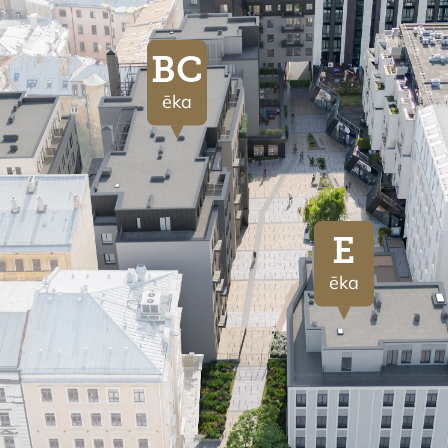
BC
ēka
E
ēka