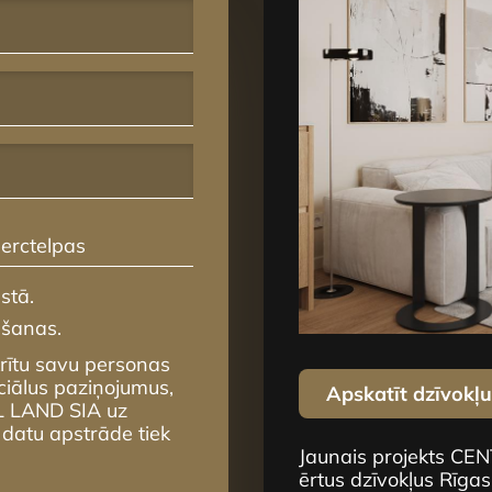
erctelpas
stā.
mšanas.
krītu savu personas
ciālus paziņojumus,
Apskatīt dzīvokļ
L LAND SIA uz
 datu apstrāde tiek
Jaunais projekts CE
ērtus dzīvokļus Rīgas