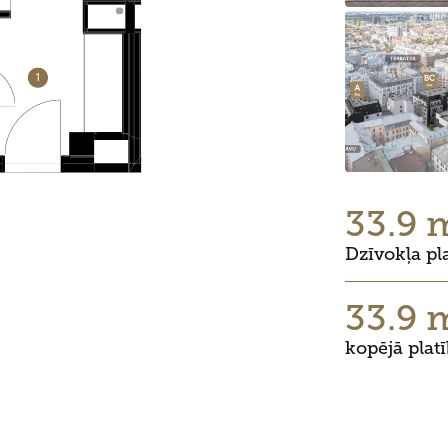
33.9 
Dzīvokļa pl
33.9 
kopējā plat