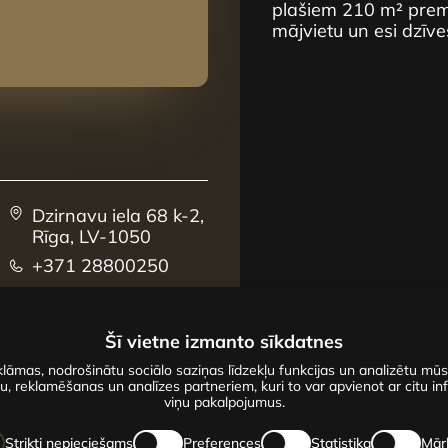
plašiem 210 m² premi
mājvietu un esi dzīve
Dzirnavu iela 68 k-2,
Rīga, LV-1050
+371 28800250
sales@centrus.lv
Šī vietne izmanto sīkdatnes
lāmas, nodrošinātu sociālo saziņas līdzekļu funkcijas un analizētu mū
u, reklamēšanas un analīzes partneriem, kuri to var apvienot ar citu inf
viņu pakalpojumus.
Strikti nepieciešams
Preferences
Statistika
Mār