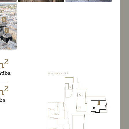
2
m
atība
2
m
ība