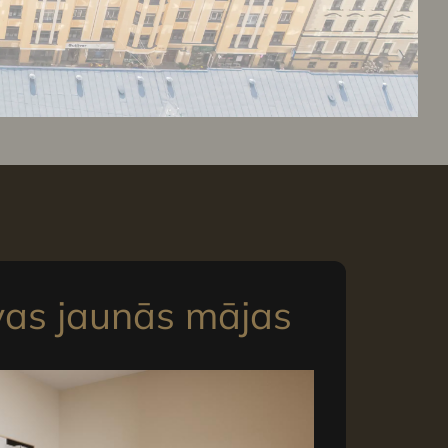
vas jaunās mājas