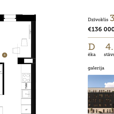
Dzīvoklis
€136 00
D
4.
ēka
stāv
galerija