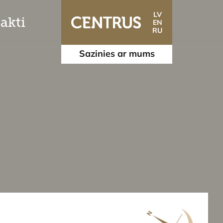
LV
akti
EN
RU
Sazinies ar mums