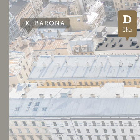
D
ēka