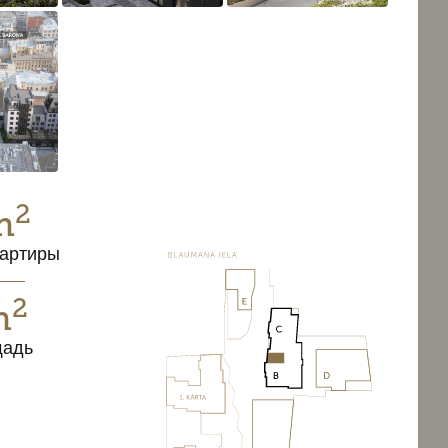
2
m
артиры
2
m
щадь