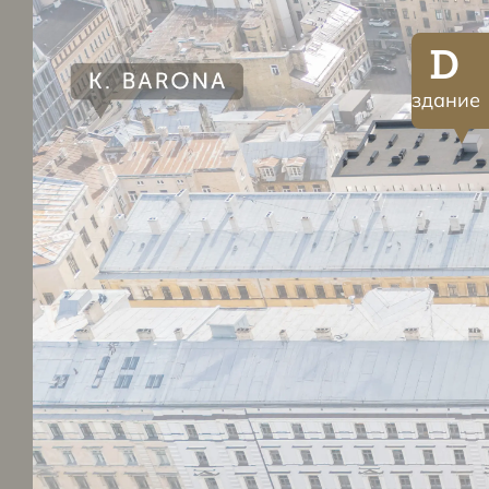
D
здание