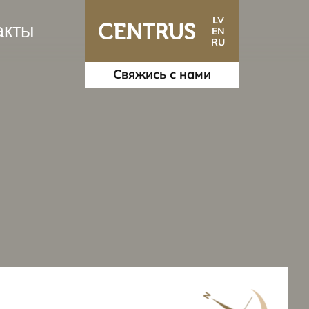
LV
акты
EN
RU
Свяжись с нами