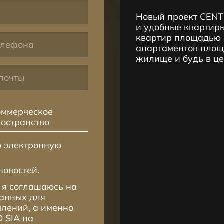
Новый проект CENT
и удобные квартиры
квартир площадью 2
апартаментов площа
жилище и будь в ц
оммерческое
ространство
ю электронную
новостей.
 я соглашаюсь на
данных для
лений, а именно
 SIA на