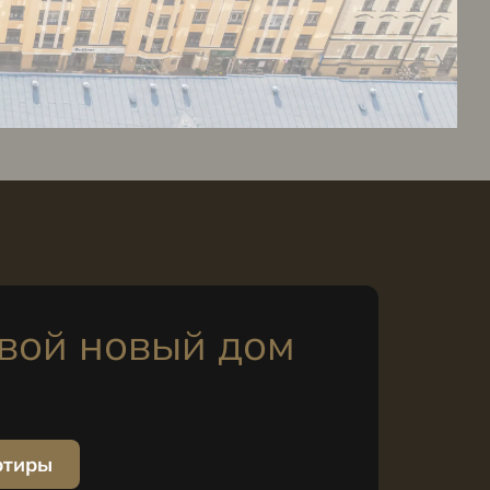
вой новый дом
ртиры