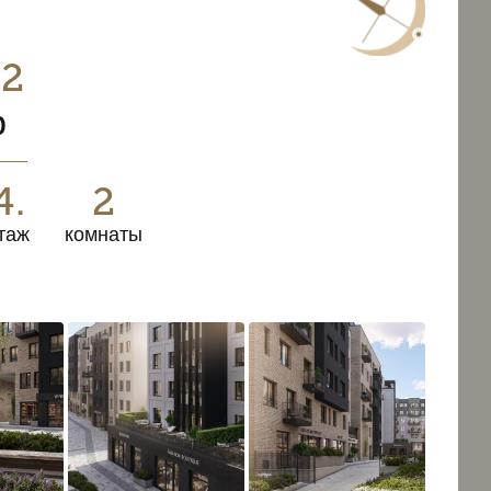
32
0
4.
2
таж
комнаты