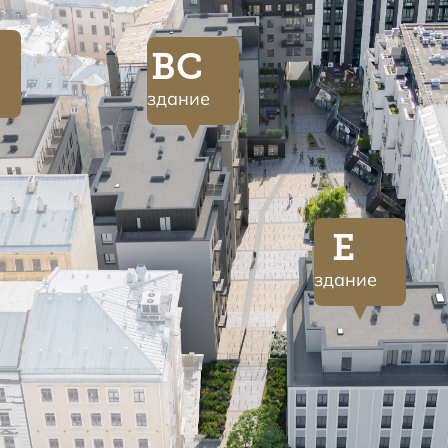
BC
здание
E
здание