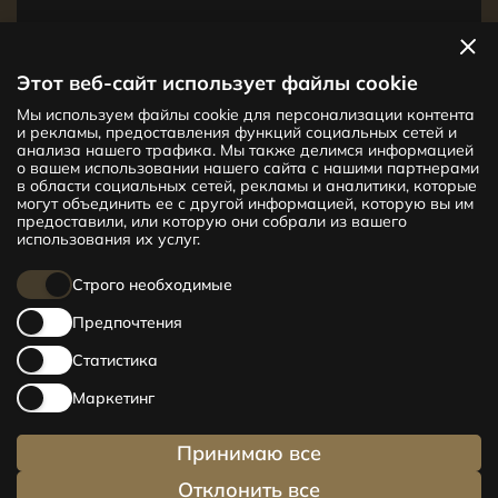
Посмотреть квартиры
Этот веб-сайт использует файлы cookie
Мы используем файлы cookie для персонализации контента
Новый проект CENTRUS предлагает
и рекламы, предоставления функций социальных сетей и
142 эксклюзивные и удобные квартиры
анализа нашего трафика. Мы также делимся информацией
в центре Риги – от уютных квартир
о вашем использовании нашего сайта с нашими партнерами
в области социальных сетей, рекламы и аналитики, которые
площадью 24 кв. м до просторных
могут объединить ее с другой информацией, которую вы им
апартаментов площадью 210 кв. м. Выбери
предоставили, или которую они собрали из вашего
свое жилище и будь в центре жизни!
использования их услуг.
Строго необходимые
Предпочтения
Статистика
Маркетинг
Принимаю все
Отклонить все