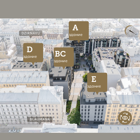
A
здание
D
BC
здание
здание
E
здание