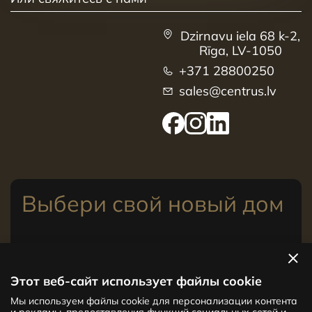
Dzirnavu iela 68 k-2,
Rīga, LV-1050
+371 28800250
sales@centrus.lv
Выбери свой новый дом
Посмотреть квартиры
Этот веб-сайт использует файлы cookie
Мы используем файлы cookie для персонализации контента
Новый проект CENTRUS предлагает