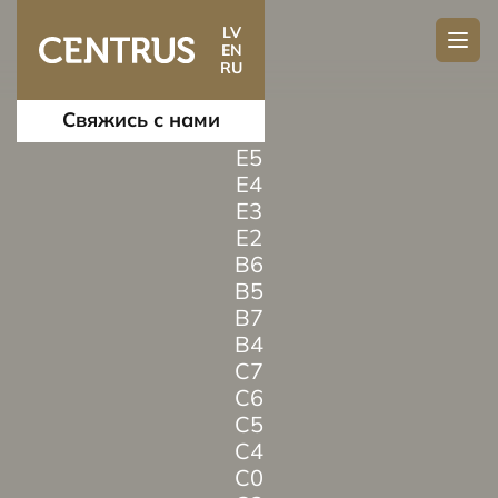
LV
EN
RU
Свяжись с нами
E5
E4
E3
E2
B6
B5
B7
B4
C7
C6
C5
C4
C0