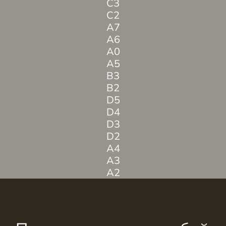
C3
C2
A7
A6
A0
A5
B3
B2
D5
D4
D3
D2
A4
A3
A2