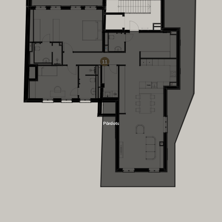
L
L
TMM
VM
Pārdots