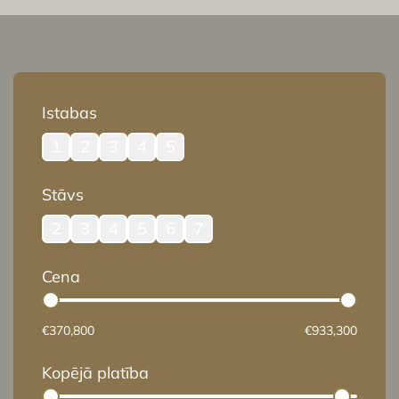
Istabas
1
2
3
4
5
Stāvs
2
3
4
5
6
7
Cena
€370,800
€933,300
Kopējā platība