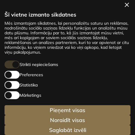
Apskatīt dzīvokļus
Šī vietne izmanto sīkdatnes
Mēs izmantojam sīkdatnes, lai personalizētu saturu un reklāmas,
Jaunais projekts CENTRUS piedāvā 142
nodrošinātu sociālo saziņas līdzekļu funkcijas un analizētu mūsu
ekskluzīvus un ērtus dzīvokļus Rīgas centrā –
datu plūsmu. Informāciju par to, kā Jūs izmantojat mūsu vietni,
mēs arī kopīgojam ar saviem sociālās saziņas līdzekļu,
no mājīgiem 24 m² līdz plašiem 210 m²
reklamēšanas un analīzes partneriem, kuri to var apvienot ar citu
premium dzīvokļiem. Izvēlies savu mājvietu un
informāciju, ko viņiem sniedzat vai ko viņi apkopo, kad lietojat
esi dzīves centrā!
viņu pakalpojumus.
Strikti nepieciešams
Preferences
Statistika
Mārketings
Pieņemt visas
Noraidīt visas
Saglabāt izvēli