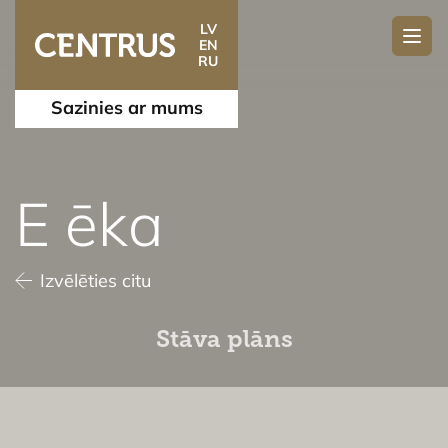
LV
EN
RU
Sazinies ar mums
E ēka
Izvēlēties citu
Stāva plāns