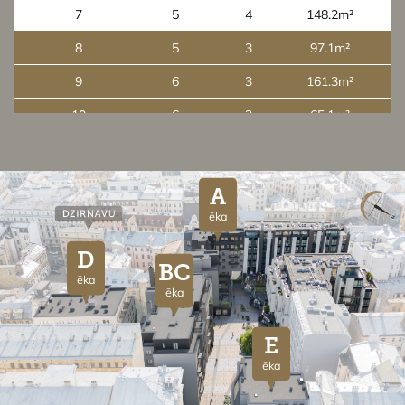
7
5
4
148.2m²
8
5
3
97.1m²
9
6
3
161.3m²
10
6
2
65.1m²
11
7
3
136.0m²
A
ēka
D
BC
ēka
ēka
E
ēka