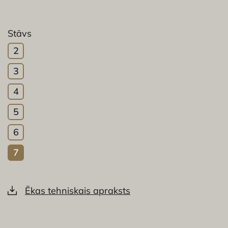
Stāvs
2
3
4
5
6
7
Ēkas tehniskais apraksts