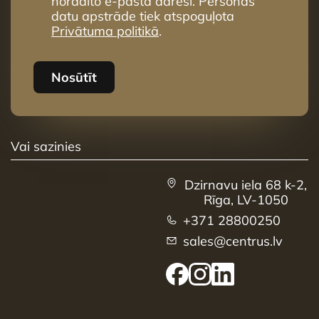
norādīto e-pasta adresi. Personas
datu apstrāde tiek atspoguļota
Privātuma politikā
.
Nosūtīt
Vai sazinies
Dzirnavu iela 68 k-2,
Rīga, LV-1050
+371 28800250
sales@centrus.lv