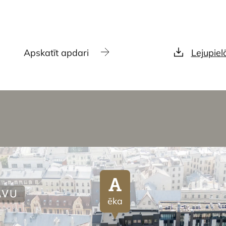
Apskatīt apdari
Lejupiel
A
ēka