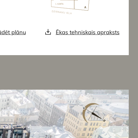
ādēt plānu
Ēkas tehniskais apraksts