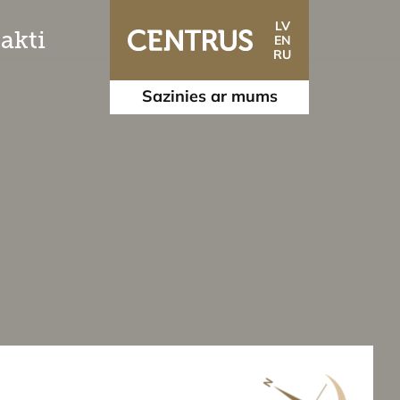
LV
akti
EN
RU
Sazinies ar mums