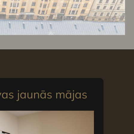
vas jaunās mājas