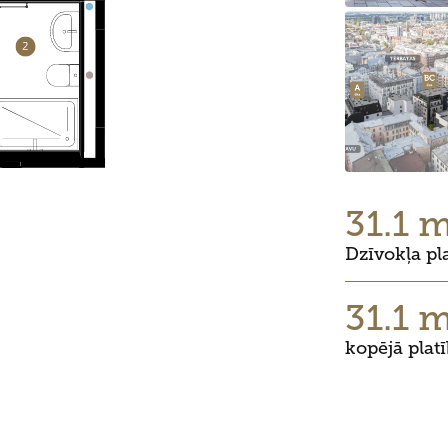
31.1 
Dzīvokļa pl
31.1 
kopējā plat