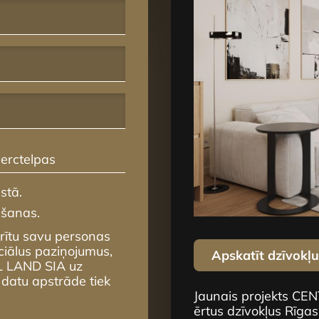
erctelpas
stā.
mšanas.
krītu savu personas
ciālus paziņojumus,
Apskatīt dzīvokļ
L LAND SIA uz
 datu apstrāde tiek
Jaunais projekts CE
ērtus dzīvokļus Rīgas