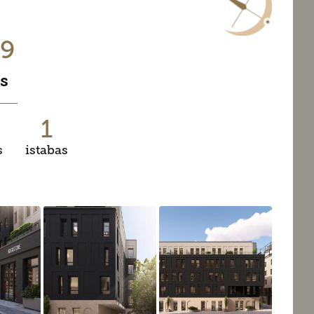
19
s
1
s
istabas