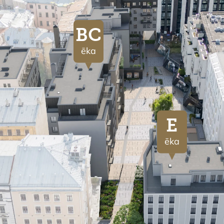
BC
ēka
E
ēka