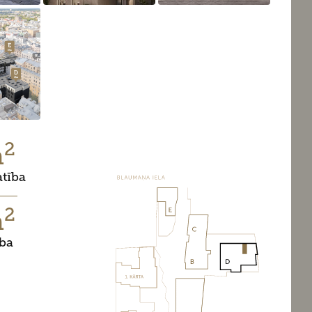
2
m
atība
2
m
ība