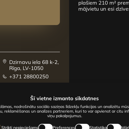
plašiem 210 m² premi
mājvietu un esi dzīve
Dzirnavu iela 68 k-2,
Rīga, LV-1050
+371 28800250
sales@centrus.lv
Šī vietne izmanto sīkdatnes
lāmas, nodrošinātu sociālo saziņas līdzekļu funkcijas un analizētu mū
u, reklamēšanas un analīzes partneriem, kuri to var apvienot ar citu inf
viņu pakalpojumus.
Strikti nepieciešams
Preferences
Statistika
Mār