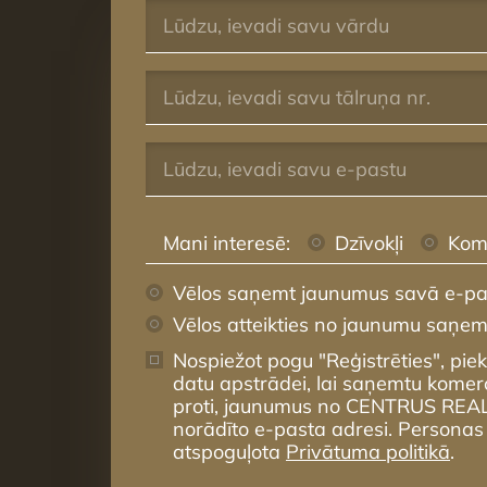
Mani interesē:
Dzīvokļi
Kom
Vēlos saņemt jaunumus savā e-pa
Vēlos atteikties no jaunumu saņe
Nospiežot pogu "Reģistrēties", pie
datu apstrādei, lai saņemtu komer
proti, jaunumus no CENTRUS REA
norādīto e-pasta adresi. Personas
atspoguļota
Privātuma politikā
.