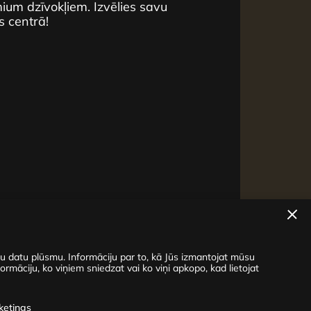
um dzīvokļiem. Izvēlies savu
s centrā!
su datu plūsmu. Informāciju par to, kā Jūs izmantojat mūsu
ormāciju, ko viņiem sniedzat vai ko viņi apkopo, kad lietojat
ketings