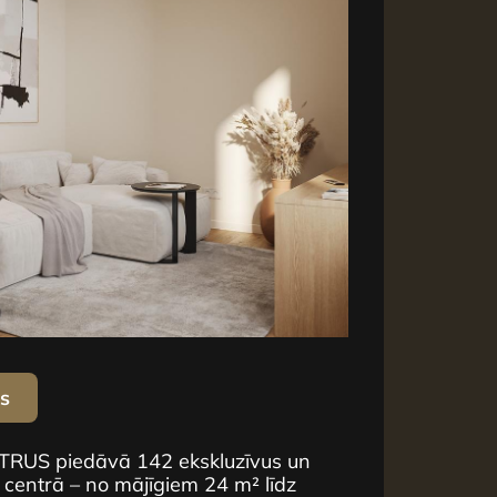
us
NTRUS piedāvā 142 ekskluzīvus un
 centrā – no mājīgiem 24 m² līdz