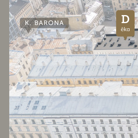
D
ēka